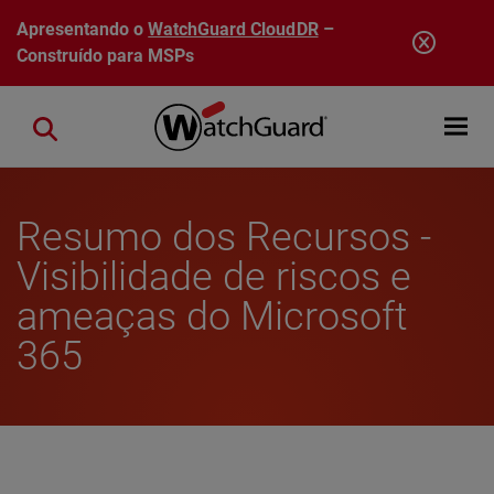
Pular para o conteúdo principal
Apresentando o
WatchGuard CloudDR
–
Construído para MSPs
Open mobi
Close search
Resumo dos Recursos -
Visibilidade de riscos e
ameaças do Microsoft
365