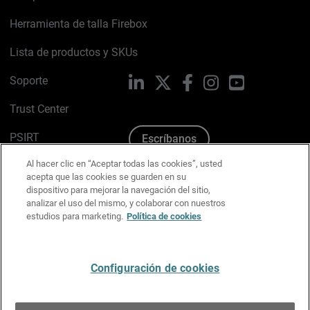
Herramienta de talla Firebox
Lista de productos y SKUs
Soporte
LinkedIn
X
Facebook
Instagram
YouTube
Trust Center
PSIRT
Escríbanos
Al hacer clic en “Aceptar todas las cookies”, usted
Política de cookies
acepta que las cookies se guarden en su
dispositivo para mejorar la navegación del sitio,
Política de privacidad
analizar el uso del mismo, y colaborar con nuestros
estudios para marketing.
Política de cookies
Kit de medios y marca
Preferencias de correo
Configuración de cookies