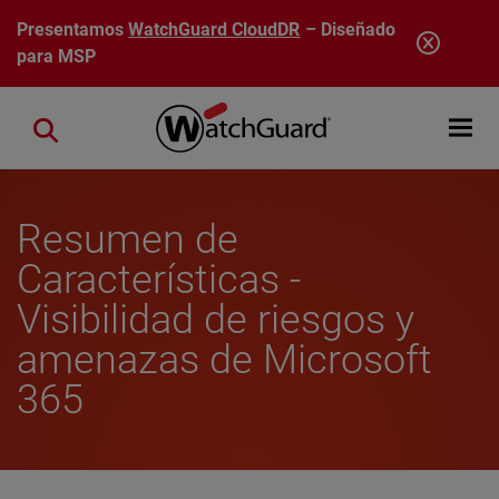
Pasar al contenido principal
Presentamos
WatchGuard CloudDR
– Diseñado
para MSP
Open mobi
Close search
Resumen de
Características -
Visibilidad de riesgos y
amenazas de Microsoft
365