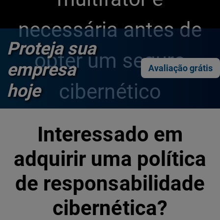
necessária antes de
Proteja sua
obter um seguro
empresa
Avaliação grátis
cibernético
hoje
Interessado em
adquirir uma política
de responsabilidade
cibernética?