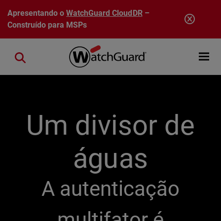
Pular para o conteúdo principal
Apresentando o
WatchGuard CloudDR
–
Construído para MSPs
Open mobi
Close search
Um divisor de
águas
A autenticação
multifator é