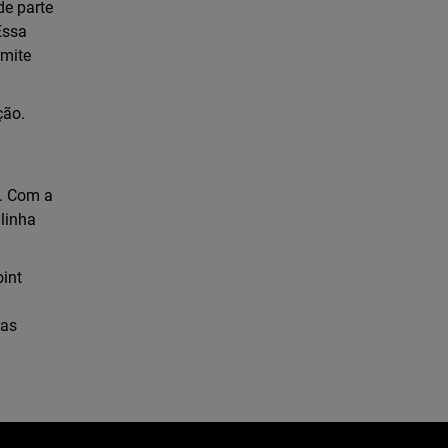
de parte
Essa
rmite
ção.
a. Com a
 linha
int
 as