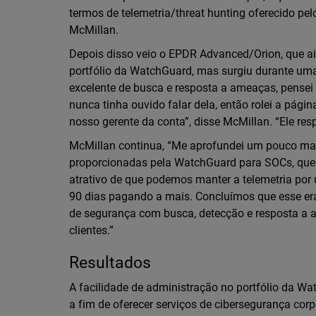
termos de telemetria/threat hunting oferecido pe
McMillan.
Depois disso veio o EPDR Advanced/Orion, que a
portfólio da WatchGuard, mas surgiu durante um
excelente de busca e resposta a ameaças, pensei 
nunca tinha ouvido falar dela, então rolei a pági
nosso gerente da conta”, disse McMillan. “Ele re
McMillan continua, “Me aprofundei um pouco mais
proporcionadas pela WatchGuard para SOCs, que 
atrativo de que podemos manter a telemetria por
90 dias pagando a mais. Concluímos que esse era
de segurança com busca, detecção e resposta a a
clientes.”
Resultados
A facilidade de administração no portfólio da Wa
a fim de oferecer serviços de cibersegurança cor