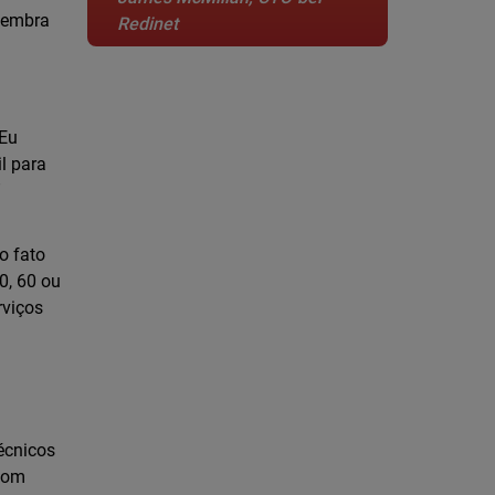
 lembra
Redinet
 Eu
l para
”
o fato
0, 60 ou
rviços
écnicos
 com