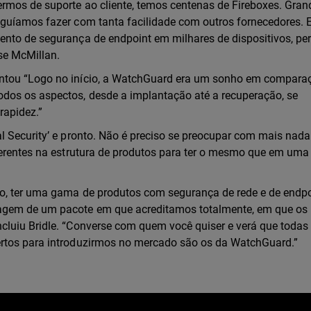
rmos de suporte ao cliente, temos centenas de Fireboxes. Gran
eguíamos fazer com tanta facilidade com outros fornecedores. 
ento de segurança de endpoint em milhares de dispositivos, pe
se McMillan.
entou “Logo no início, a WatchGuard era um sonho em compara
dos os aspectos, desde a implantação até a recuperação, se
rapidez.”
l Security’ e pronto. Não é preciso se preocupar com mais nad
ferentes na estrutura de produtos para ter o mesmo que em uma
so, ter uma gama de produtos com segurança de rede e de endpo
tagem de um pacote em que acreditamos totalmente, em que os
cluiu Bridle. “Converse com quem você quiser e verá que todas
ertos para introduzirmos no mercado são os da WatchGuard.”