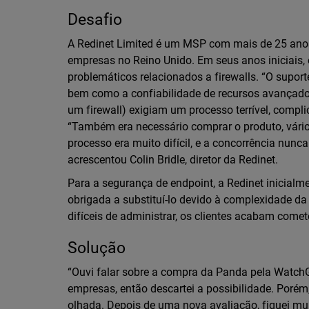
Desafio
A Redinet Limited é um MSP com mais de 25 anos 
empresas no Reino Unido. Em seus anos iniciais, 
problemáticos relacionados a firewalls. “O supor
bem como a confiabilidade de recursos avançados
um firewall) exigiam um processo terrível, compl
“Também era necessário comprar o produto, vári
processo era muito difícil, e a concorrência nunc
acrescentou Colin Bridle, diretor da Redinet.
Para a segurança de endpoint, a Redinet inicialm
obrigada a substituí-lo devido à complexidade d
difíceis de administrar, os clientes acabam come
Solução
“Ouvi falar sobre a compra da Panda pela WatchG
empresas, então descartei a possibilidade. Po
olhada. Depois de uma nova avaliação, fiquei mu