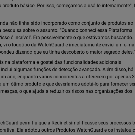
lo produto básico. Por isso, começamos a usá-lo internamente”,
inda não tinha sido incorporado como conjunto de produtos ao
a pesquisa sobre o assunto. “Quando conheci essa Plataforma
‘isso é incrível’. Era possivelmente o que estávamos buscando.
na, vi o logotipo da WatchGuard e imediatamente enviei um e-mai
spondeu dizendo que eu tinha descoberto o maior segredo deles.
 na plataforma e gostei das funcionalidades adicionais
inclui algumas funções de detecção avançada. Além disso, há 
 um ano, enquanto vários concorrentes a oferecem por apenas 3
 um ótimo produto e que deveríamos adotá-lo para fornecer se
meaças, o que ajuda a reduzir os riscos nas organizações dos
tchGuard permitiu que a Redinet simplificasse seus processos t
porativa. Ela adotou outros Produtos WatchGuard e os instalou