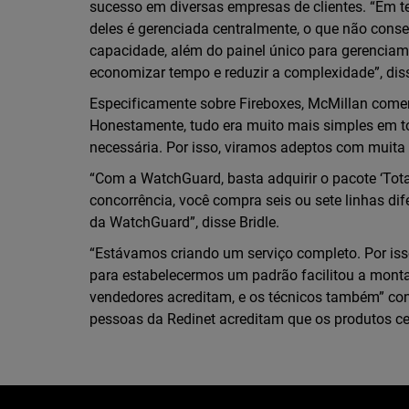
sucesso em diversas empresas de clientes. “Em te
deles é gerenciada centralmente, o que não cons
capacidade, além do painel único para gerenciam
economizar tempo e reduzir a complexidade”, dis
Especificamente sobre Fireboxes, McMillan com
Honestamente, tudo era muito mais simples em to
necessária. Por isso, viramos adeptos com muita 
“Com a WatchGuard, basta adquirir o pacote ‘Tota
concorrência, você compra seis ou sete linhas di
da WatchGuard”, disse Bridle.
“Estávamos criando um serviço completo. Por is
para estabelecermos um padrão facilitou a mon
vendedores acreditam, e os técnicos também” con
pessoas da Redinet acreditam que os produtos c