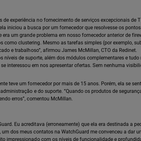
de experiência no fornecimento de serviços excepcionais de T
ela iniciou a busca por um fornecedor que resolvesse os pontos
te era um grande problema em nosso fornecedor anterior de firew
 como clustering. Mesmo as tarefas simples (por exemplo, subs
icado e trabalhoso”, afirmou James McMillan, CTO da Redinet.
os níveis de suporte, além dos módulos complementares e tudo
a se interessou em nos apresentar ofertas. Sem nenhuma visibili
ente teve um fornecedor por mais de 15 anos. Porém, ela se sent
a administração e do suporte. “Quando os produtos de seguranç
tendo erros”, comentou McMillan.
uard. Eu acreditava (erroneamente) que ela era destinada a p
rém, um dos meus contatos na WatchGuard me convenceu a dar 
ito impressionado com os níveis de funcionalidade e profundi