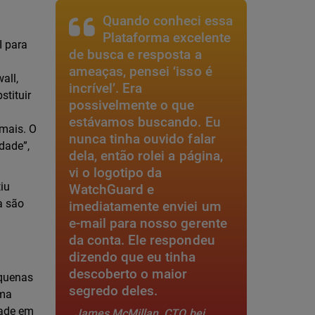
Quando conheci essa
Plataforma excelente
I para
de busca e resposta a
ameaças, pensei ‘isso é
all,
incrível’. Era
tituir
possivelmente o que
estávamos buscando. Eu
 mais. O
nunca tinha ouvido falar
dade”,
dela, então rolei a página,
vi o logotipo da
iu
WatchGuard e
a são
imediatamente enviei um
e-mail para nosso gerente
da conta. Ele respondeu
dizendo que eu tinha
descoberto o maior
equenas
segredo deles.
uma
dade em
James McMillan, CTO bei