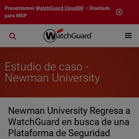
Pasar al contenido principal
Presentamos
WatchGuard CloudDR
– Diseñado
para MSP
Open mobi
Close search
Estudio de caso -
Newman University
Newman University Regresa a
WatchGuard en busca de una
Plataforma de Seguridad