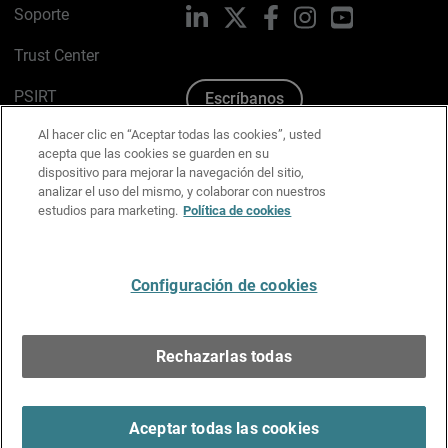
Soporte
LinkedIn
X
Facebook
Instagram
YouTube
Trust Center
PSIRT
Escríbanos
Al hacer clic en “Aceptar todas las cookies”, usted
Política de cookies
acepta que las cookies se guarden en su
dispositivo para mejorar la navegación del sitio,
Política de privacidad
analizar el uso del mismo, y colaborar con nuestros
estudios para marketing.
Política de cookies
Kit de medios y marca
Preferencias de correo
Configuración de cookies
Español
Rechazarlas todas
Copyright © 1996-2026 WatchGuard Technologies, Inc.
Todos los derechos reservados.
Terms of Use >
Aceptar todas las cookies