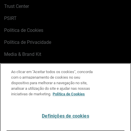
Trust Center
PSIRT
Política de Cookies
Política de Privacidade
Media & Brand Kit
Gerenciar preferências de e-mail
Ao clicar em "Aceitar todos os cookies", concorda
com o armazenamento de cookies no seu
LinkedIn
X
Facebook
Instagram
YouTube
dispositivo para melhorar a navegação no site,
analisar a utilização do site e ajudar nas nossas
iniciativas de marketing.
Política de Cookies
Escreva-nos
Definições de cookies