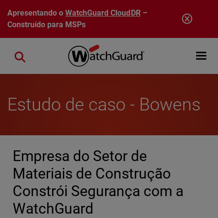
Pular para o conteúdo principal
Apresentando o
WatchGuard CloudDR
–
Construído para MSPs
Open mobi
Close search
Estudo de caso - Bowens
Empresa do Setor de
Materiais de Construção
Constrói Segurança com a
WatchGuard