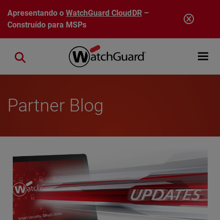
Pular para o conteúdo principal
Apresentando o
WatchGuard CloudDR
–
Construído para MSPs
Open mobi
Close search
Partner Blog