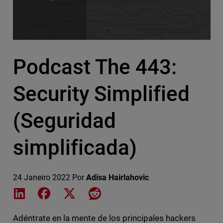
Podcast The 443:
Security Simplified
(Seguridad
simplificada)
24 Janeiro 2022
Por
Adisa Hairlahovic
Share on LinkedIn
Share on Facebook
Share on X
Share on Reddit
Adéntrate en la mente de los principales hackers