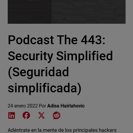
Podcast The 443:
Security Simplified
(Seguridad
simplificada)
24 enero 2022
Por
Adisa Hairlahovic
Share on LinkedIn
Share on Facebook
Share on X
Share on Reddit
Adéntrate en la mente de los principales hackers