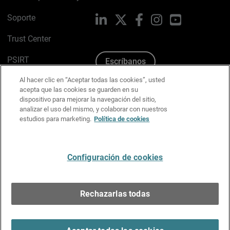
Soporte
LinkedIn
X
Facebook
Instagram
YouTube
Trust Center
PSIRT
Escríbanos
Al hacer clic en “Aceptar todas las cookies”, usted
Política de cookies
acepta que las cookies se guarden en su
dispositivo para mejorar la navegación del sitio,
Política de privacidad
analizar el uso del mismo, y colaborar con nuestros
estudios para marketing.
Política de cookies
Kit de medios y marca
Preferencias de correo
Configuración de cookies
Español
Rechazarlas todas
Copyright © 1996-2026 WatchGuard Technologies, Inc.
Todos los derechos reservados.
Terms of Use >