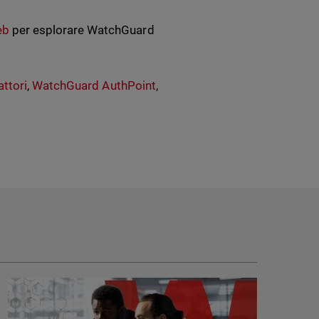
eb
per esplorare WatchGuard
attori
,
WatchGuard AuthPoint
,