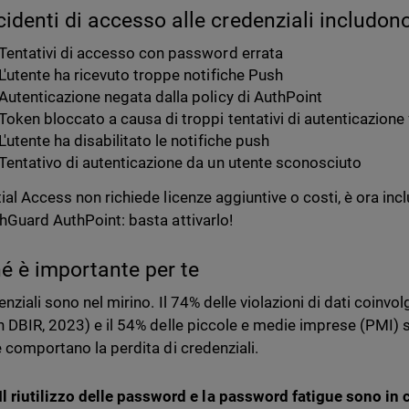
ncidenti di accesso alle credenziali includono
Tentativi di accesso con password errata
L'utente ha ricevuto troppe notifiche Push
Autenticazione negata dalla policy di AuthPoint
Token bloccato a causa di troppi tentativi di autenticazione f
L'utente ha disabilitato le notifiche push
Tentativo di autenticazione da un utente sconosciuto
ial Access non richiede licenze aggiuntive o costi, è ora inc
hGuard AuthPoint: basta attivarlo!
é è importante per te
enziali sono nel mirino. Il 74% delle violazioni di dati coin
n DBIR, 2023) e il 54% delle piccole e medie imprese (PMI) so
e comportano la perdita di credenziali.
Il riutilizzo delle password e la password fatigue sono in 