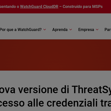
sentando o
WatchGuard CloudDR
– Construído para MSPs
Por que a WatchGuard?
Aprenda
Empresa
Par
ova versione di ThreatS
esso alle credenziali tr