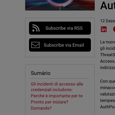
Au
12 Dez
Subscribe via RSS
Shar
La nuov
Subscribe via Email
gli inci
ThreatS
Access,
indirizz
Sumário
Con que
Gli incidenti di accesso alle
minacce,
credenziali includono:
valutaz
Perché è importante per te
tempest
Pronto per iniziare?
AuthPoi
Domande?