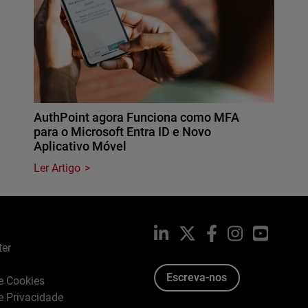
AuthPoint agora Funciona como MFA
para o Microsoft Entra ID e Novo
Aplicativo Móvel
Ler Artigo
LinkedIn
X
Facebook
Instagram
YouTub
ter
Escreva-nos
de Cookies
de Privacidade