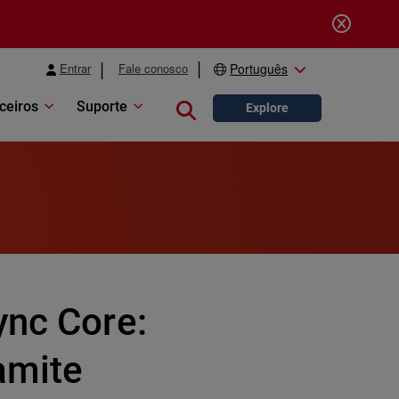
Entrar
Fale conosco
Português
ceiros
Suporte
Close search
Explore
ync Core:
amite