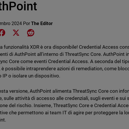
thPoint
embro 2024
Por
The Editor
e on LinkedIn
Share on Facebook
Share on X
Share on Reddit
a funzionalità XDR è ora disponibile! Credential Access cons
denti di AuthPoint all'interno di ThreatSync Core. AuthPoint inv
ync Core come eventi Credential Access. A seconda del tipo
 è possibile intraprendere azioni di remediation, come bloc
o IP o isolare un dispositivo.
sta versione, AuthPoint alimenta ThreatSync Core con infor
 sulle attività di accesso alle credenziali, sugli eventi e sui 
ione del rischio. Insieme, ThreatSync Core e Credential Acc
ive che permettono ai team IT di agire per proteggere la lo
nt.