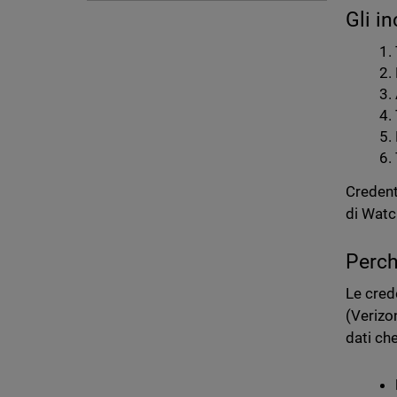
Gli i
Credent
di Watc
Perch
Le cred
(Verizo
dati ch