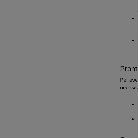
Pront
Per eseg
necessa