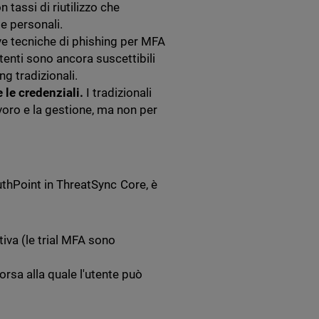
 tassi di riutilizzo che
e personali.
e tecniche di phishing per MFA
utenti sono ancora suscettibili
ng tradizionali.
 le credenziali.
I tradizionali
avoro e la gestione, ma non per
AuthPoint in ThreatSync Core, è
va (le trial MFA sono
rsa alla quale l'utente può