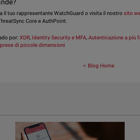
nde?
a il tuo rappresentante WatchGuard o visita il nostro
sito w
ThreatSync Core e AuthPoint.
ado por:
XDR
,
Identity Security e MFA
,
Autenticazione a più f
prese di piccole dimensioni
Blog Home