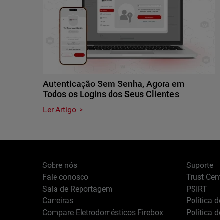
Autenticação Sem Senha, Agora em
Todos os Logins dos Seus Clientes
Ler Artigo
Sobre nós
Suporte
Fale conosco
Trust Cen
Sala de Reportagem
PSIRT
Carreiras
Política 
Compare Eletrodomésticos Firebox
Política 