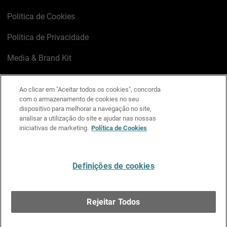
Política de Cookies
Política de Privacidade
Media & Brand Kit
Gerenciar preferências de e-mail
Ao clicar em "Aceitar todos os cookies", concorda
com o armazenamento de cookies no seu
LinkedIn
X
Facebook
Instagram
YouTube
dispositivo para melhorar a navegação no site,
analisar a utilização do site e ajudar nas nossas
iniciativas de marketing.
Política de Cookies
Escreva-nos
Definições de cookies
Português
Rejeitar Todos
Copyright © 1996-2026 WatchGuard Technologies, Inc.