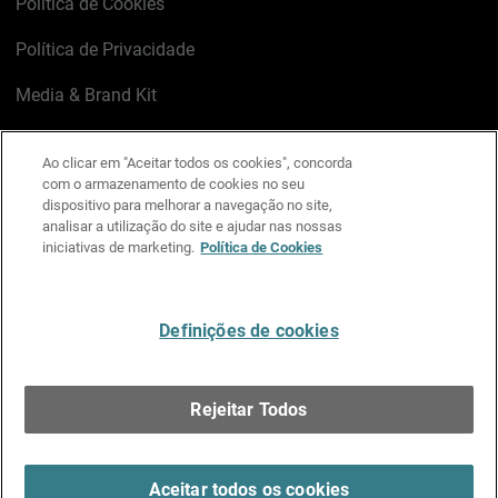
Política de Cookies
Política de Privacidade
Media & Brand Kit
Gerenciar preferências de e-mail
Ao clicar em "Aceitar todos os cookies", concorda
com o armazenamento de cookies no seu
LinkedIn
X
Facebook
Instagram
YouTube
dispositivo para melhorar a navegação no site,
analisar a utilização do site e ajudar nas nossas
iniciativas de marketing.
Política de Cookies
Escreva-nos
Definições de cookies
Português
Rejeitar Todos
Copyright © 1996-2026 WatchGuard Technologies, Inc.
Todos os Direitos Reservados.
Terms of Use >
Aceitar todos os cookies