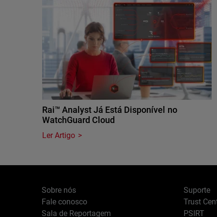
Rai™ Analyst Já Está Disponível no
WatchGuard Cloud
Ler Artigo
Sobre nós
Suporte
Fale conosco
Trust Cen
Sala de Reportagem
PSIRT