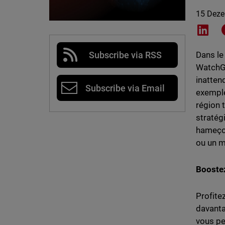
15 Dez
Shar
Subscribe via RSS
Dans le
WatchGu
inatten
Subscribe via Email
exemple
région t
stratég
hameçon
ou un m
Boostez
Profite
davanta
vous pe