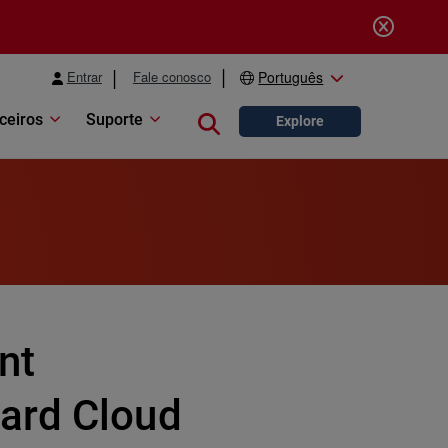
Entrar
Fale conosco
Português
ceiros
Suporte
Close search
Explore
nt
ard Cloud