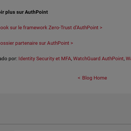
ir plus sur AuthPoint
eBook sur le framework Zero-Trust d’AuthPoint >
 dossier partenaire sur AuthPoint >
ado por:
Identity Security et MFA
,
WatchGuard AuthPoint
,
Wa
Blog Home