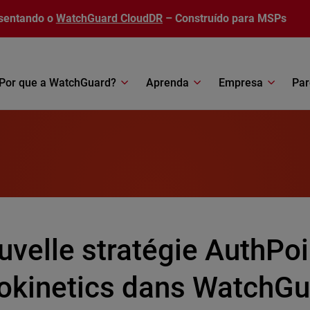
sentando o
WatchGuard CloudDR
– Construído para MSPs
Por que a WatchGuard?
Aprenda
Empresa
Par
uvelle stratégie AuthPoi
okinetics dans WatchGu