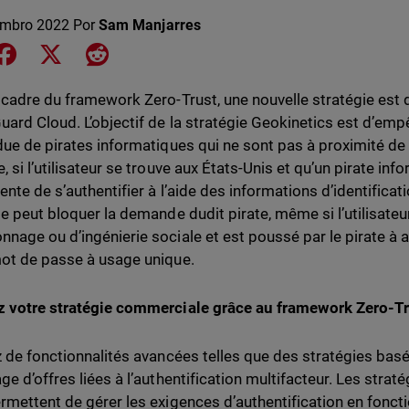
embro 2022
Por
Sam Manjarres
e on LinkedIn
Share on Facebook
Share on X
Share on Reddit
 cadre du framework Zero-Trust, une nouvelle stratégie est
ard Cloud. L’objectif de la stratégie Geokinetics est d’emp
due de pirates informatiques qui ne sont pas à proximité de l’
, si l’utilisateur se trouve aux États-Unis et qu’un pirate in
ente de s’authentifier à l’aide des informations d’identificatio
ie peut bloquer la demande dudit pirate, même si l’utilisateu
nage ou d’ingénierie sociale et est poussé par le pirate à 
ot de passe à usage unique.
 votre stratégie commerciale grâce au framework Zero-Tr
z de fonctionnalités avancées telles que des stratégies basé
ge d’offres liées à l’authentification multifacteur. Les strat
rmettent de gérer les exigences d’authentification en fonct