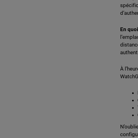
spécifi
d’authen
En quoi
l’emplac
distanc
authent
À l’heu
WatchG
N’oubli
configu