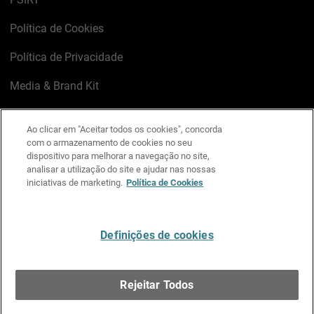
Política de Cookies
Política de Privacidade
Media & Brand Kit
Gerenciar preferências de e-mail
Ao clicar em "Aceitar todos os cookies", concorda
com o armazenamento de cookies no seu
LinkedIn
X
Facebook
Instagram
YouTube
dispositivo para melhorar a navegação no site,
analisar a utilização do site e ajudar nas nossas
iniciativas de marketing.
Política de Cookies
Escreva-nos
Definições de cookies
Português
Rejeitar Todos
Copyright © 1996-2026 WatchGuard Technologies, Inc.