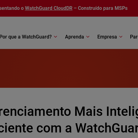
sentando o
WatchGuard CloudDR
– Construído para MSPs
Por que a WatchGuard?
Aprenda
Empresa
Par
renciamento Mais Inteli
iciente com a WatchGua