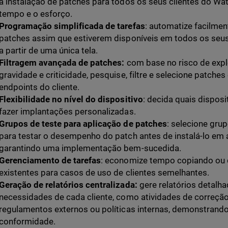
a instalação de patches para todos os seus clientes do Wa
tempo e o esforço.
Programação simplificada de tarefas
: automatize facilmen
patches assim que estiverem disponíveis em todos os seu
a partir de uma única tela.
Filtragem avançada de patches:
com base no risco de expl
gravidade e criticidade, pesquise, filtre e selecione patche
endpoints do cliente.
Flexibilidade no nível do dispositivo
: decida quais disposi
fazer implantações personalizadas.
Grupos de teste para aplicação de patches
: selecione gru
para testar o desempenho do patch antes de instalá-lo em
garantindo uma implementação bem-sucedida.
Gerenciamento de tarefas
: economize tempo copiando ou 
existentes para casos de uso de clientes semelhantes.
Geração de relatórios centralizada:
gere relatórios detalh
necessidades de cada cliente, como atividades de correção
regulamentos externos ou políticas internas, demonstran
conformidade.