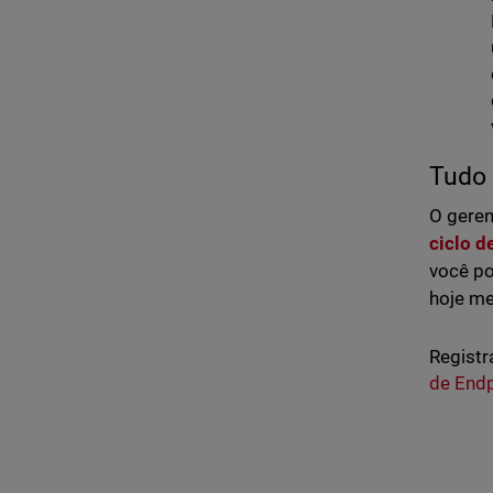
Tudo
O geren
ciclo d
você po
hoje m
Registr
de End