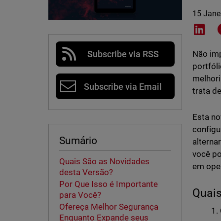
15 Jane
Shar
Subscribe via RSS
Não imp
portfól
melhori
Subscribe via Email
trata d
Esta no
configu
Sumário
alterna
você po
Quais São as Novidades
em oper
desta Versão?
Por Que Isso é Importante
Quais
para Você?
Ofereça Melhor Segurança
Enquanto Expande seus