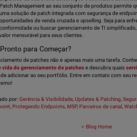
Patch Management ao seu conjunto de produtos permite qu
uma solução de patch integrada com segurança de endpoint
oportunidades de venda cruzada e upselling. Seja para enfr
conformidade ou buscar gerenciamento de TI simplificado,
valor mensurável para seus clientes.
 Pronto para Começar?
ciamento de patches não é apenas mais uma tarefa. Conh
e vida do gerenciamento de patches
e descubra quais
serv
de adicionar ao seu portfólio. Entre em contato com seu r
esmo!
ado por:
Gerência & Visibilidade
,
Updates & Patching
,
Segur
point
,
Protegendo Endpoints
,
MSP
,
Parceiros de canal
,
Watc
Blog Home