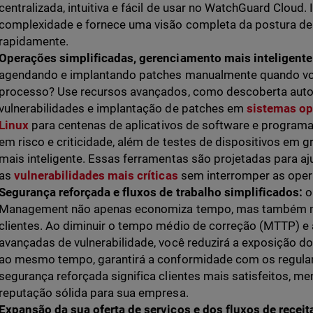
centralizada, intuitiva e fácil de usar no WatchGuard Cloud
complexidade e fornece uma visão completa da postura de
rapidamente.
Operações simplificadas, gerenciamento mais inteligente
agendando e implantando patches manualmente quando vo
processo? Use recursos avançados, como descoberta auto
vulnerabilidades e implantação de patches em
sistemas op
Linux
para centenas de aplicativos de software e programa
em risco e criticidade, além de testes de dispositivos em g
mais inteligente. Essas ferramentas são projetadas para ajud
as
vulnerabilidades mais críticas
sem interromper as oper
Segurança reforçada e fluxos de trabalho simplificados:
o
Management não apenas economiza tempo, mas também m
clientes. Ao diminuir o tempo médio de correção (MTTP) e 
avançadas de vulnerabilidade, você reduzirá a exposição do
ao mesmo tempo, garantirá a conformidade com os regula
segurança reforçada significa clientes mais satisfeitos, m
reputação sólida para sua empresa.
Expansão da sua oferta de serviços e dos fluxos de receit