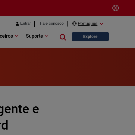
Entrar
Fale conosco
Português
ceiros
Suporte
Close search
Explore
gente e
rd