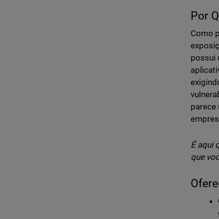
Por Q
Como pa
exposiç
possui
aplicat
exigind
vulnera
parece 
empres
É aqui 
que voc
Ofere