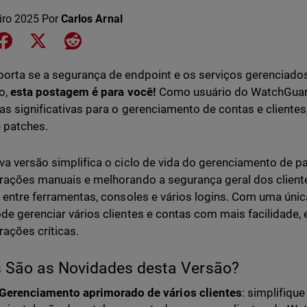
iro 2025
Por
Carlos Arnal
e on LinkedIn
Share on Facebook
Share on X
Share on Reddit
orta se a segurança de endpoint e os serviços gerenciados
io,
esta postagem é para você!
Como usuário do WatchGuard
as significativas para o gerenciamento de contas e cliente
e patches.
va versão simplifica o ciclo de vida do gerenciamento de p
rações manuais e melhorando a segurança geral dos client
r entre ferramentas, consoles e vários logins. Com uma única
de gerenciar vários clientes e contas com mais facilidad
ações críticas.
 São as Novidades desta Versão?
Gerenciamento aprimorado de vários clientes
: simplifique