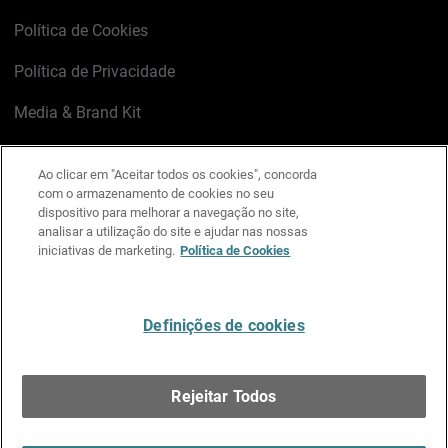
Política de Cookies
Política de Privacidade
Media & Brand Kit
Gerenciar preferências de e-mail
Ao clicar em "Aceitar todos os cookies", concorda
com o armazenamento de cookies no seu
LinkedIn
X
Facebook
Instagram
YouTube
dispositivo para melhorar a navegação no site,
analisar a utilização do site e ajudar nas nossas
iniciativas de marketing.
Política de Cookies
Escreva-nos
Definições de cookies
Português
Rejeitar Todos
Copyright © 1996-2026 WatchGuard Technologies, Inc.