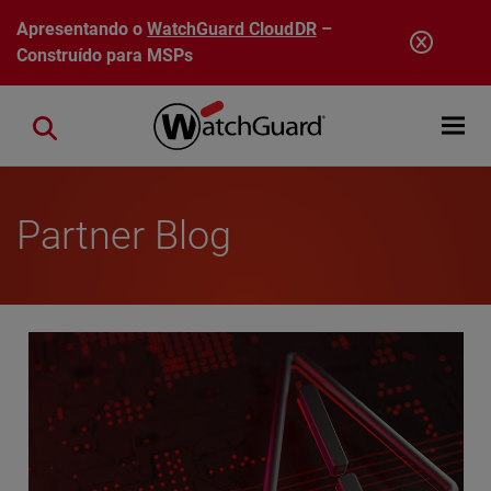
Pular para o conteúdo principal
Apresentando o
WatchGuard CloudDR
–
Construído para MSPs
Open mobi
Close search
Partner Blog