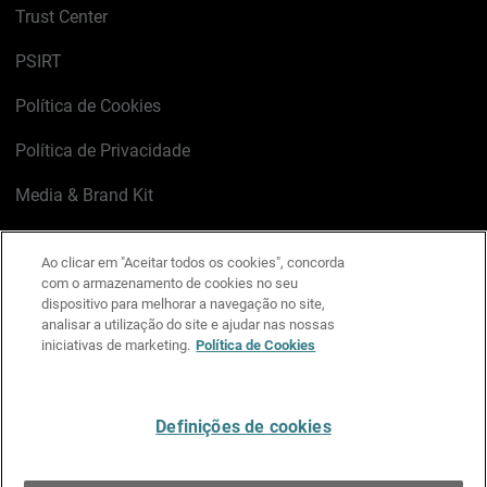
Trust Center
PSIRT
Política de Cookies
Política de Privacidade
Media & Brand Kit
Gerenciar preferências de e-mail
Ao clicar em "Aceitar todos os cookies", concorda
com o armazenamento de cookies no seu
LinkedIn
X
Facebook
Instagram
YouTube
dispositivo para melhorar a navegação no site,
analisar a utilização do site e ajudar nas nossas
iniciativas de marketing.
Política de Cookies
Escreva-nos
Definições de cookies