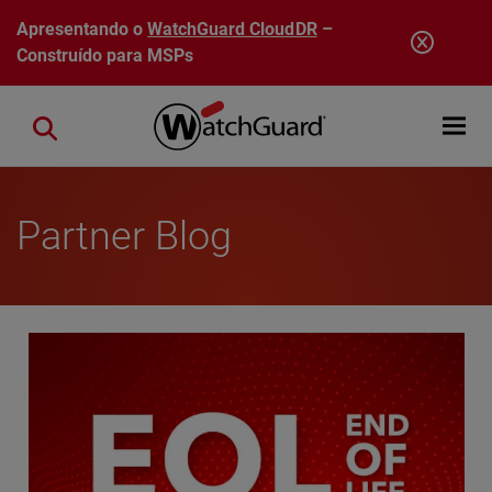
Pular para o conteúdo principal
Apresentando o
WatchGuard CloudDR
–
Construído para MSPs
Open mobi
Close search
Partner Blog