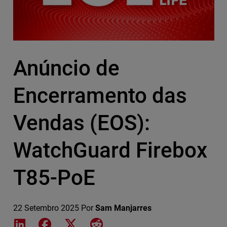
Anúncio de
Encerramento das
Vendas (EOS):
WatchGuard Firebox
T85-PoE
22 Setembro 2025
Por
Sam Manjarres
Share on LinkedIn
Share on Facebook
Share on X
Share on Reddit