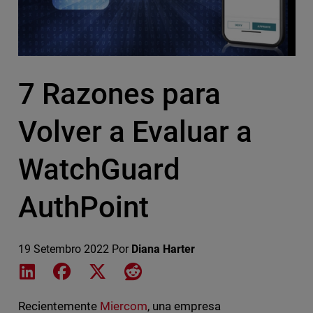
7 Razones para
Volver a Evaluar a
WatchGuard
AuthPoint
19 Setembro 2022
Por
Diana Harter
Share on LinkedIn
Share on Facebook
Share on X
Share on Reddit
Recientemente
Miercom
, una empresa