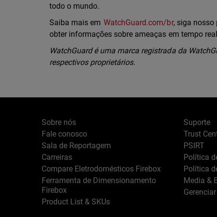
todo o mundo.
Saiba mais em
WatchGuard.com/br
, siga nosso 
obter informações sobre ameaças em tempo rea
WatchGuard é uma marca registrada da WatchGua
respectivos proprietários.
Sobre nós
Suporte
Fale conosco
Trust Cen
Sala de Reportagem
PSIRT
Carreiras
Política 
Compare Eletrodomésticos Firebox
Política 
Ferramenta de Dimensionamento
Media & B
Firebox
Gerenciar
Product List & SKUs