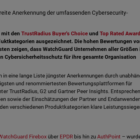
eite Anerkennung der umfassenden Cybersecurity-
 mit den
TrustRadius Buyer's Choice
und
Top Rated Awar
oduktkategorien ausgezeichnet. Die hohen Bewertungen v
ten zeigen, dass WatchGuard Unternehmen aller Größen 
chen Cybersicherheitsschutz für ihre gesamte Organisation
n in eine lange Liste jüngster Anerkennungen durch unabhä
digsten und renommiertesten Bewertungsplattformen für
er TrustRadius, G2 und Gartner Peer Insights. Entspreche
men sowie der Einschätzungen der Partner und Endanwender
n den verschiedenen Produktkategorien klare Leistungssiege
WatchGuard Firebox
über
EPDR
bis hin zu
AuthPoint
– wurd