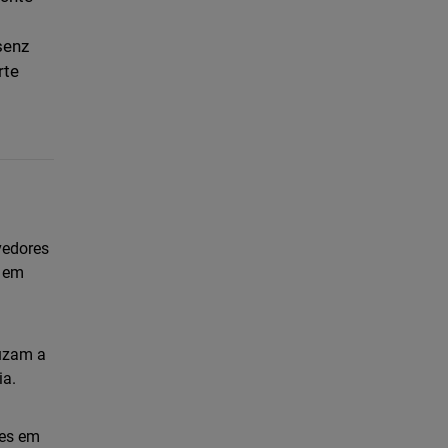
senz
rte
vedores
a em
duzam a
ia.
tes em