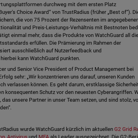
tungsplattformen durchweg mit dem ersten Platz
Buyer's Choice Award“ von TrustRadius (früher „Best of“). D
sichern, die von 75 Prozent der Rezensenten im angegebene
ktionalität und Preis-Leistungs-Verhältnis mit Bestnoten be
tigt einmal mehr, dass die Produkte von WatchGuard all di
ätsstandards erfüllen. Die Prämierung im Rahmen der
iert ausschließlich auf Nutzerfeedback und
 hierbei kann WatchGuard punkten.
cer und Senior Vice President of Product Management bei
Erfolg sehr: „Wir konzentrieren uns darauf, unseren Kunden
ich verlassen können. Es geht darum, erstklassige Sicherhei
n konsequenten Schutz vor den neuesten Cyberangriffen. W
 das unsere Partner in unser Team setzen, und sind stolz, v
den“.
stRadius wurde WatchGuard kürzlich im aktuellen
G2 Grid R
on
,
Antivirus
und
MFA
als Leader ausgezeichnet. Die G2-Ber