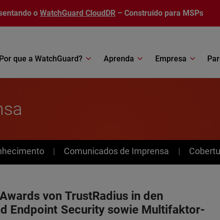
sentando o
WatchGuard CloudDR
– Construído para MSPs
Por que a WatchGuard?
Aprenda
Empresa
Par
nsa
nhecimento
Comunicados de Imprensa
Cobertu
Awards von TrustRadius in den
d Endpoint Security sowie Multifaktor-