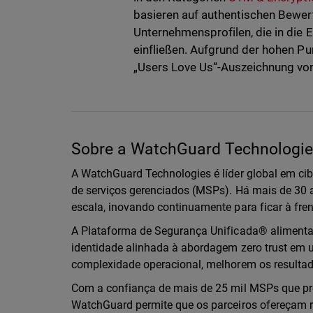
basieren auf authentischen Bewe
Unternehmensprofilen, die in die
einfließen. Aufgrund der hohen P
„Users Love Us“-Auszeichnung von 
Sobre a WatchGuard Technologies
A WatchGuard Technologies é líder global em ci
de serviços gerenciados (MSPs). Há mais de 3
escala, inovando continuamente para ficar à fr
A Plataforma de Segurança Unificada® alimentad
identidade alinhada à abordagem zero trust em 
complexidade operacional, melhorem os resulta
Com a confiança de mais de 25 mil MSPs que pr
WatchGuard permite que os parceiros ofereçam r