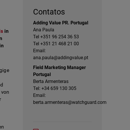
Contatos
Adding Value PR. Portugal
Ana Paula
ds
in
Tel +351 96 254 36 53
on
Tel +351 21 468 21 00
in
Email:
ana.paula@addingvalue.pt
Field Marketing Manager
ngige
Portugal
Berta Armenteras
nd
Tel: +34 659 130 305
 von
Email:
r
berta.armenteras@watchguard.com
en