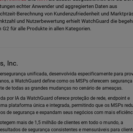
rtungen echter Anwender und aggregierten Daten aus
 Echtzeit-Berechnung von Kundenzufriedenheit und Marktprä
unktzahl und Nutzerbewertung erhielt WatchGuard die begeh
G2 für alle Produkte in allen Kategorien.
, Inc.
bersegurança unificada, desenvolvida especificamente para pro
0 anos, a WatchGuard define como os MSPs oferecem seguranç
ente de todas as grandes mudanças no cenário de ameaças.
a por IA da WatchGuard oferece proteção de rede, endpoint e
uma plataforma única e integrada, permitindo que os MSPs re
dos de segurança e expandam seus negócios com mais eficiênc
otegem mais de 1,5 milhão de clientes em todo o mundo, a
esultados de segurança consistentes e mensuráveis para clien