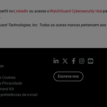
perfil no
LinkedIn
ou acesse o
WatchGuard Cybersecurity Hub
pa
l.
rd Technologies, Inc. Todas as outras marcas pertencem aos
LinkedIn
X
Facebook
Instagram
YouTub
ter
Escreva-nos
de Cookies
de Privacidade
rand Kit
 preferências de e-mail