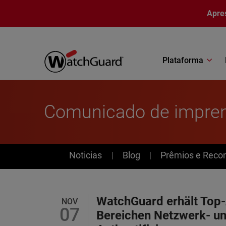
Pular para o conteúdo principal
Apre
Plataforma
Comunicado de impre
News
Noticias
Blog
Prêmios e Reco
WatchGuard erhält Top-
NOV
07
Bereichen Netzwerk- un