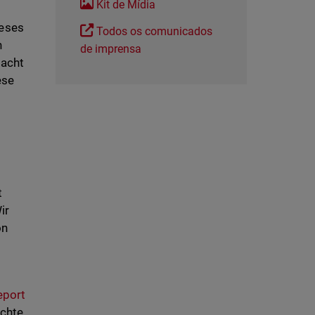
Kit de Mídia
ieses
Todos os comunicados
n
de imprensa
dacht
ese
t
ir
on
eport
ichte