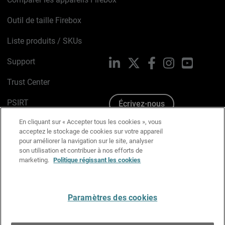
Outil de taille Firebox
Liste produits / SKUs
Support
LinkedIn
X
Facebook
Instagram
YouTube
Trust Center
PSIRT
Écrivez-nous
En cliquant sur « Accepter tous les cookies », vous
Avis sur les cookies
acceptez le stockage de cookies sur votre appareil
pour améliorer la navigation sur le site, analyser
Politique de confidentialité
son utilisation et contribuer à nos efforts de
marketing.
Politique régissant les cookies
Charte Graphique
Préférences email
Paramètres des cookies