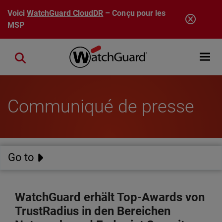
Aller au contenu principal
Voici
WatchGuard CloudDR
– Conçu pour les
MSP
Open mobi
Close search
Communiqué de presse
Go to
WatchGuard erhält Top-Awards von
TrustRadius in den Bereichen