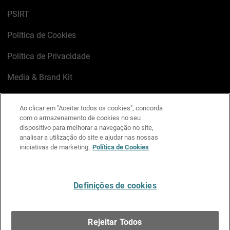
PSIRT
Política de Cookies
Política de Privacidade
Media & Brand Kit
Gerenciar preferências de e-mail
Ao clicar em "Aceitar todos os cookies", concorda
com o armazenamento de cookies no seu
LinkedIn
X
Facebook
Instagram
YouTube
dispositivo para melhorar a navegação no site,
analisar a utilização do site e ajudar nas nossas
iniciativas de marketing.
Política de Cookies
Escreva-nos
Definições de cookies
Português
Rejeitar Todos