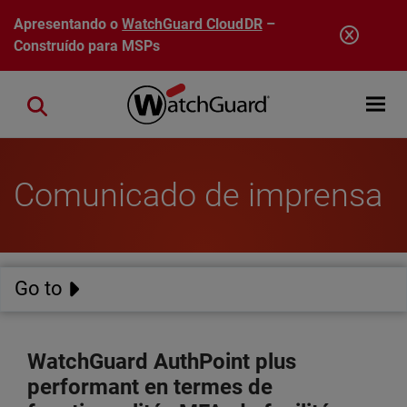
Pular para o conteúdo principal
Apresentando o
WatchGuard CloudDR
–
Construído para MSPs
Open mobi
Close search
Comunicado de imprensa
Go to
WatchGuard AuthPoint plus
performant en termes de