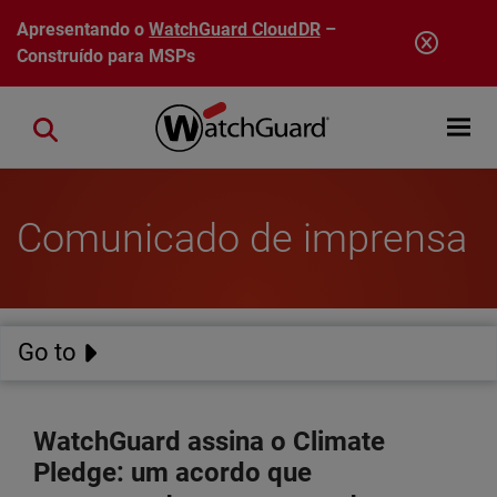
Pular para o conteúdo principal
Apresentando o
WatchGuard CloudDR
–
Construído para MSPs
Open mobi
Close search
Comunicado de imprensa
Go to
WatchGuard assina o Climate
Pledge: um acordo que