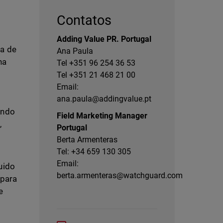
Contatos
Adding Value PR. Portugal
ia de
Ana Paula
ha
Tel +351 96 254 36 53
Tel +351 21 468 21 00
Email:
ana.paula@addingvalue.pt
ondo
Field Marketing Manager
,
Portugal
Berta Armenteras
Tel: +34 659 130 305
Email:
uido
berta.armenteras@watchguard.com
 para
e