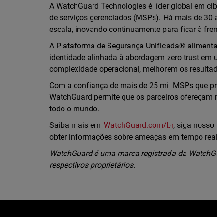
A WatchGuard Technologies é líder global em ci
de serviços gerenciados (MSPs). Há mais de 3
escala, inovando continuamente para ficar à fr
A Plataforma de Segurança Unificada® alimentad
identidade alinhada à abordagem zero trust em 
complexidade operacional, melhorem os resulta
Com a confiança de mais de 25 mil MSPs que pr
WatchGuard permite que os parceiros ofereçam r
todo o mundo.
Saiba mais em
WatchGuard.com/br
, siga nosso 
obter informações sobre ameaças em tempo rea
WatchGuard é uma marca registrada da WatchGua
respectivos proprietários.