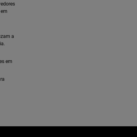
vedores
a em
duzam a
ia.
tes em
ra