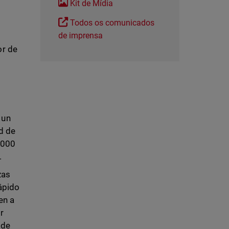
Kit de Mídia
Todos os comunicados
de imprensa
or de
 un
d de
.000
.
zas
ápido
en a
r
 de