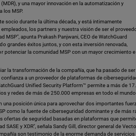
 (MDR), y una mayor innovación en la automatización y
ra los MSP.
nte socio durante la última década, y está íntimamente
 empleados, los partners y nuestra visión de ser el proveed
dad MSP", apunta Prakash Panjwani, CEO de WatchGuard
 grandes éxitos juntos, y con esta inversión renovada,
or potenciar la comunidad MSP con un mayor crecimiento e
uiar la transformación de la compañía, que ha pasado de ser
 confianza a un proveedor de plataformas de cibersegurida
 WatchGuard Unified Security Platform™ permite a más de 17
rios y redes de más de 250.000 empresas en todo el mundo
 una posición única para aprovechar dos importantes fuer
SP como la fuente de ciberseguridad dominante y de más r
las ofertas de seguridad basadas en plataformas que permit
dad SASE y XDR", señala Sandy Gill, director general de Vecto
a compañía son testimonio de la enorme demanda de servicios