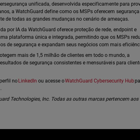
bersegurança unificada, desenvolvida especificamente para pro
0 anos, a WatchGuard define como os MSPs oferecem seguranç
ente de todas as grandes mudanças no cenário de ameaças.
a por IA da WatchGuard oferece proteção de rede, endpoint e
uma plataforma única e integrada, permitindo que os MSPs re
dos de segurança e expandam seus negócios com mais eficiênc
otegem mais de 1,5 milhão de clientes em todo o mundo, a
esultados de segurança consistentes e mensuráveis para clien
perfil no
LinkedIn
ou acesse o
WatchGuard Cybersecurity Hub
pa
l.
rd Technologies, Inc. Todas as outras marcas pertencem aos