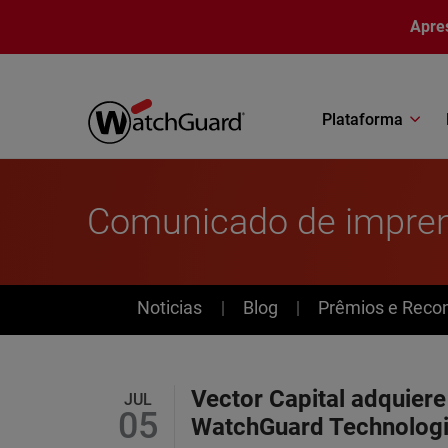
Pular para o conteúdo principal
Apre
Plataforma
Comunicado de impre
News
Noticias
Blog
Prêmios e Reco
Vector Capital adquiere
JUL
05
WatchGuard Technolog