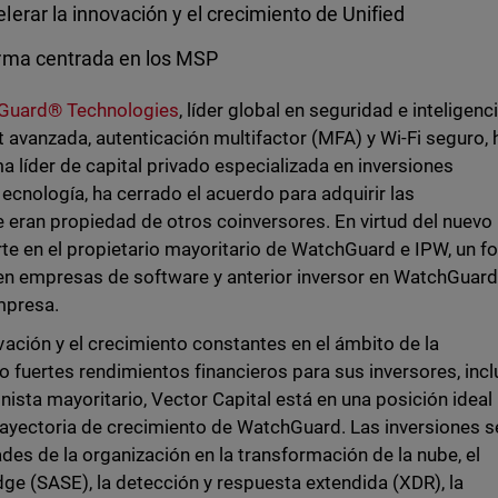
erar la innovación y el crecimiento de Unified
orma centrada en los MSP
Guard® Technologies
, líder global en seguridad e inteligenc
 avanzada, autenticación multifactor (MFA) y Wi-Fi seguro, 
a líder de capital privado especializada en inversiones
cnología, ha cerrado el acuerdo para adquirir las
 eran propiedad de otros coinversores. En virtud del nuevo
rte en el propietario mayoritario de WatchGuard e IPW, un f
en empresas de software y anterior inversor en WatchGuard
mpresa.
ción y el crecimiento constantes en el ámbito de la
o fuertes rendimientos financieros para sus inversores, incl
ista mayoritario, Vector Capital está en una posición ideal
 trayectoria de crecimiento de WatchGuard. Las inversiones s
des de la organización en la transformación de la nube, el
dge (SASE), la detección y respuesta extendida (XDR), la