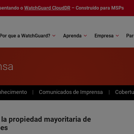
sentando o
WatchGuard CloudDR
– Construído para MSPs
Por que a WatchGuard?
Aprenda
Empresa
Par
nsa
nhecimento
Comunicados de Imprensa
Cobertu
 la propiedad mayoritaria de
ies