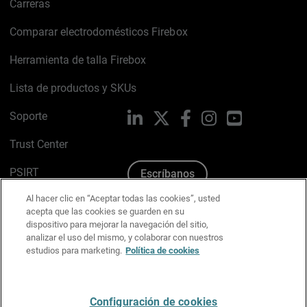
Carreras
Comparar electrodomésticos Firebox
Herramienta de talla Firebox
Lista de productos y SKUs
Soporte
LinkedIn
X
Facebook
Instagram
YouTube
Trust Center
PSIRT
Escríbanos
Al hacer clic en “Aceptar todas las cookies”, usted
Política de cookies
acepta que las cookies se guarden en su
dispositivo para mejorar la navegación del sitio,
Política de privacidad
analizar el uso del mismo, y colaborar con nuestros
estudios para marketing.
Política de cookies
Kit de medios y marca
Preferencias de correo
Configuración de cookies