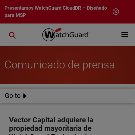
Pasar al contenido principal
Presentamos
WatchGuard CloudDR
– Diseñado
para MSP
Open mobi
Close search
Comunicado de prensa
Go to
Vector Capital adquiere la
propiedad mayoritaria de