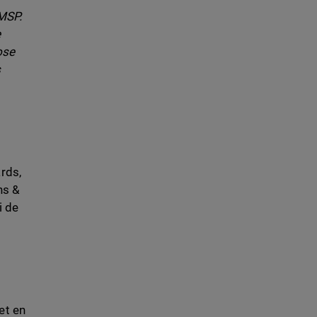
 MSP.
e
ose
s
rds,
hs &
i de
et en