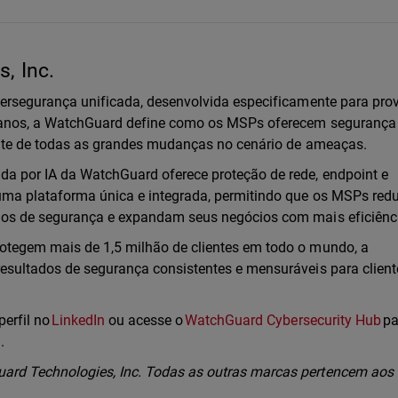
, Inc.
bersegurança unificada, desenvolvida especificamente para pro
0 anos, a WatchGuard define como os MSPs oferecem seguranç
ente de todas as grandes mudanças no cenário de ameaças.
a por IA da WatchGuard oferece proteção de rede, endpoint e
uma plataforma única e integrada, permitindo que os MSPs re
dos de segurança e expandam seus negócios com mais eficiênc
otegem mais de 1,5 milhão de clientes em todo o mundo, a
esultados de segurança consistentes e mensuráveis para clien
perfil no
LinkedIn
ou acesse o
WatchGuard Cybersecurity Hub
pa
l.
rd Technologies, Inc. Todas as outras marcas pertencem aos