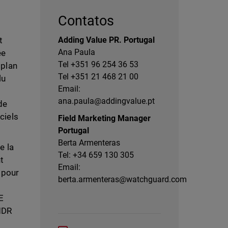
Contatos
t
Adding Value PR. Portugal
Ana Paula
ée
Tel +351 96 254 36 53
 plan
Tel +351 21 468 21 00
lu
Email:
ana.paula@addingvalue.pt
de
ciels
Field Marketing Manager
Portugal
Berta Armenteras
e la
Tel: +34 659 130 305
t
Email:
 pour
berta.armenteras@watchguard.com
E
MDR