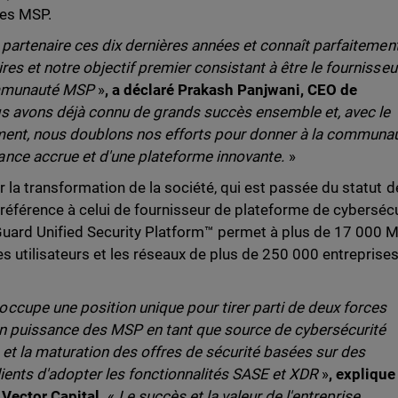
les MSP.
 partenaire ces dix dernières années et connaît parfaitement
res et notre objectif premier consistant à être le fournisseu
communauté MSP
»
, a déclaré Prakash Panjwani, CEO de
s avons déjà connu de grands succès ensemble et, avec le
ment, nous doublons nos efforts pour donner à la communa
nce accrue et d'une plateforme innovante.
»
r la transformation de la société, qui est passée du statut d
 référence à celui de fournisseur de plateforme de cyberséc
hGuard Unified Security Platform™ permet à plus de 17 000 
s utilisateurs et les réseaux de plus de 250 000 entreprise
cupe une position unique pour tirer parti de deux forces
n puissance des MSP en tant que source de cybersécurité
 et la maturation des offres de sécurité basées sur des
ients d'adopter les fonctionnalités SASE et XDR
»
, explique
Vector Capital.
«
Le succès et la valeur de l'entreprise