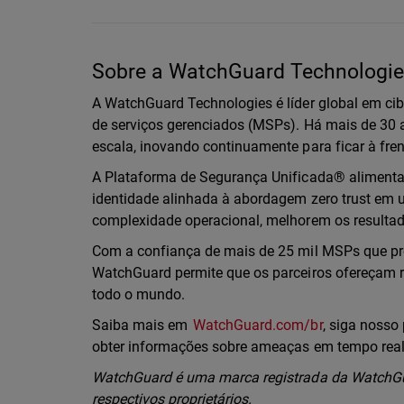
Sobre a WatchGuard Technologies
A WatchGuard Technologies é líder global em ci
de serviços gerenciados (MSPs). Há mais de 3
escala, inovando continuamente para ficar à fr
A Plataforma de Segurança Unificada® alimentad
identidade alinhada à abordagem zero trust em 
complexidade operacional, melhorem os resulta
Com a confiança de mais de 25 mil MSPs que pr
WatchGuard permite que os parceiros ofereçam r
todo o mundo.
Saiba mais em
WatchGuard.com/br
, siga nosso 
obter informações sobre ameaças em tempo rea
WatchGuard é uma marca registrada da WatchGua
respectivos proprietários.