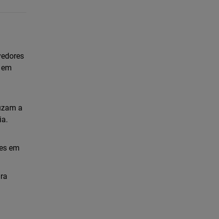
vedores
a em
duzam a
ia.
tes em
ra