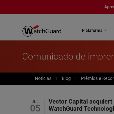
Pular para o conteúdo principal
Apre
Plataforma
Comunicado de impre
News
Noticias
Blog
Prêmios e Reco
Vector Capital acquiert
JUL
05
WatchGuard Technolog