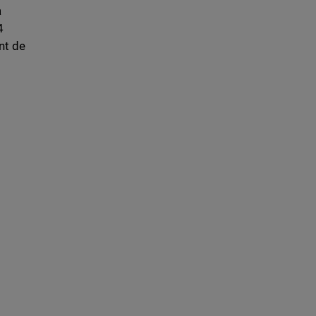
a
4
nt de