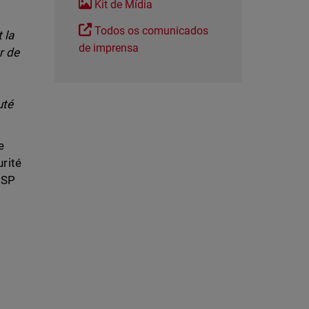
Kit de Mídia
Todos os comunicados
 la
de imprensa
r de
uté
e
urité
MSP
s