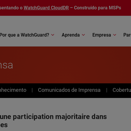
sentando o
WatchGuard CloudDR
– Construído para MSPs
Por que a WatchGuard?
Aprenda
Empresa
Par
nsa
nhecimento
Comunicados de Imprensa
Cobertu
 une participation majoritaire dans
ies