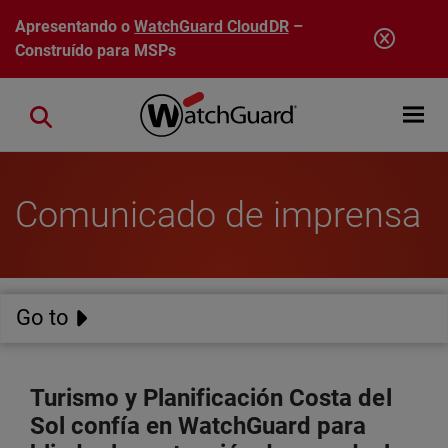
Pular para o conteúdo principal
Apresentando o
WatchGuard CloudDR
–
Construído para MSPs
Open mobi
Close search
Comunicado de imprensa
Go to
Turismo y Planificación Costa del
Sol confía en WatchGuard para