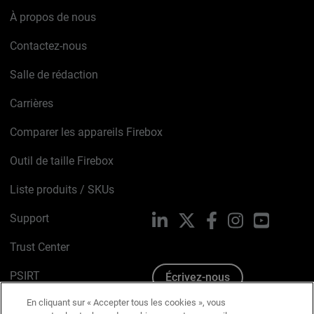
À propos de nous
Contactez-nous
Salle de rédaction
Carrières
Comparer les appareils Firebox
Outil de taille Firebox
Liste produits / SKUs
Support
LinkedIn
X
Facebook
Instagram
YouTube
Trust Center
PSIRT
Écrivez-nous
En cliquant sur « Accepter tous les cookies », vous
Avis sur les cookies