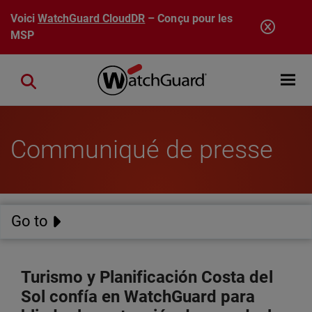
Aller au contenu principal
Voici
WatchGuard CloudDR
– Conçu pour les
MSP
Open mobi
Close search
Communiqué de presse
Go to
Turismo y Planificación Costa del
Sol confía en WatchGuard para