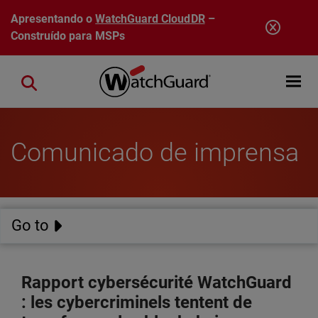
Pular para o conteúdo principal
Apresentando o
WatchGuard CloudDR
–
Construído para MSPs
Open mobi
Close search
Comunicado de imprensa
Go to
Rapport cybersécurité WatchGuard
: les cybercriminels tentent de