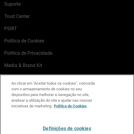
Suporte
Trust Center
PSIRT
Política de Cookies
Política de Privacidade
Media & Brand Kit
Gerenciar preferências de e-mail
Ao clicar em "Aceitar todos os cookies", concorda
com o armazenamento de cookies no seu
LinkedIn
X
Facebook
Instagram
YouTube
dispositivo para melhorar a navegação no site,
analisar a utilização do site e ajudar nas nossas
iniciativas de marketing.
Política de Cookies
Escreva-nos
Definições de cookies