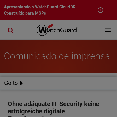
Pular para o conteúdo principal
Apresentando o
WatchGuard CloudDR
–
Construído para MSPs
Open mobi
Close search
Comunicado de imprensa
Go to
Ohne adäquate IT-Security keine
erfolgreiche digitale