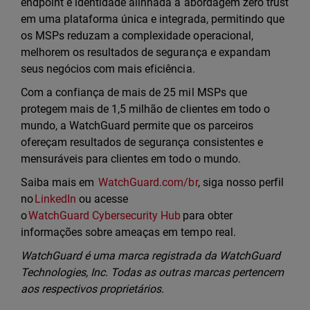
endpoint e identidade alinhada à abordagem zero trust
em uma plataforma única e integrada, permitindo que
os MSPs reduzam a complexidade operacional,
melhorem os resultados de segurança e expandam
seus negócios com mais eficiência.
Com a confiança de mais de 25 mil MSPs que
protegem mais de 1,5 milhão de clientes em todo o
mundo, a WatchGuard permite que os parceiros
ofereçam resultados de segurança consistentes e
mensuráveis para clientes em todo o mundo.
Saiba mais em
WatchGuard.com/br
, siga nosso perfil
no
LinkedIn
ou acesse
o
WatchGuard Cybersecurity Hub
para obter
informações sobre ameaças em tempo real.
WatchGuard é uma marca registrada da WatchGuard
Technologies, Inc. Todas as outras marcas pertencem
aos respectivos proprietários.