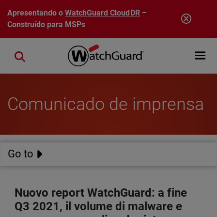
Pular para o conteúdo principal
Apresentando o
WatchGuard CloudDR
–
Construído para MSPs
Open mobi
Close search
Comunicado de imprensa
Go to
Nuovo report WatchGuard: a fine
Q3 2021, il volume di malware e