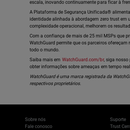
escala, inovando continuamente para ficar à fr
A Plataforma de Segurança Unificada® alimentad
identidade alinhada à abordagem zero trust em 
complexidade operacional, melhorem os resulta
Com a confiança de mais de 25 mil MSPs que pr
WatchGuard permite que os parceiros ofereçam r
todo o mundo.
Saiba mais em
WatchGuard.com/br
, siga nosso 
obter informações sobre ameaças em tempo rea
WatchGuard é uma marca registrada da WatchGua
respectivos proprietários.
Sobre nós
Suporte
Fale conosco
Trust Cen