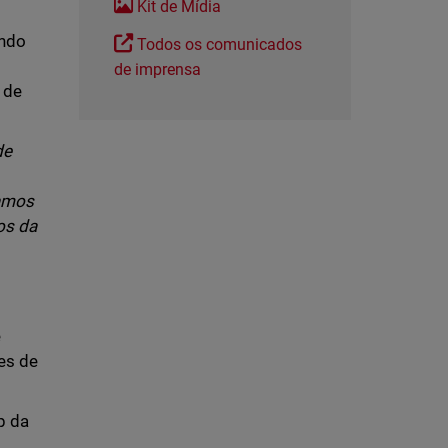
Kit de Mídia
x
ando
Todos os comunicados
de imprensa
 de
de
amos
os da
e
es de
p da