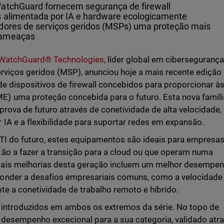
WatchGuard fornecem segurança de firewall
s alimentada por IA e hardware ecologicamente
edores de serviços geridos (MSPs) uma proteção mais
 ameaças
WatchGuard® Technologies
, líder global em ciberseguranç
erviços geridos (MSP), anunciou hoje a mais recente edição
e dispositivos de firewall concebidos para proporcionar à
) uma proteção concebida para o futuro. Esta nova famíli
prova de futuro através de conetividade de alta velocidade,
IA e a flexibilidade para suportar redes em expansão.
TI do futuro, estes equipamentos são ideais para empresa
ão a fazer a transição para a cloud ou que operam numa
pais melhorias desta geração incluem um melhor desempe
onder a desafios empresariais comuns, como a velocidade 
e a conetividade de trabalho remoto e híbrido.
o introduzidos em ambos os extremos da série. No topo de
desempenho excecional para a sua categoria, validado atr