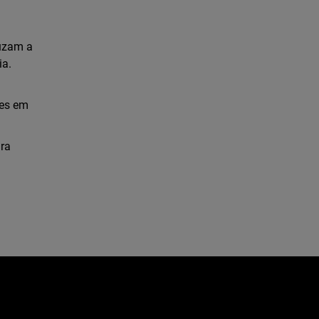
duzam a
ia.
tes em
ra
e