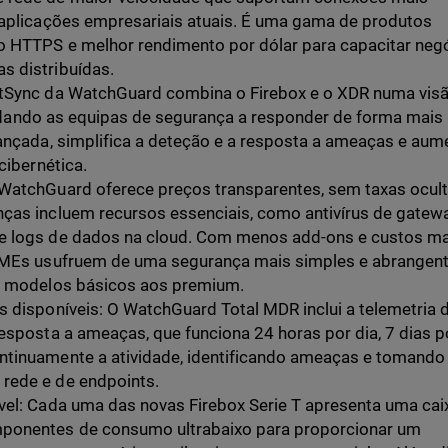
 aplicações empresariais atuais. É uma gama de produtos
o HTTPS e melhor rendimento por dólar para capacitar neg
s distribuídas.
atSync da WatchGuard combina o Firebox e o XDR numa vis
 ajudando as equipas de segurança a responder de forma mais
vançada, simplifica a deteção e a resposta a ameaças e aum
cibernética.
 WatchGuard oferece preços transparentes, sem taxas ocul
ças incluem recursos essenciais, como antivírus de gatewa
e logs de dados na cloud. Com menos add-ons e custos ma
 PMEs usufruem de uma segurança mais simples e abrangen
os modelos básicos aos premium.
s disponíveis: O WatchGuard Total MDR inclui a telemetria 
esposta a ameaças, que funciona 24 horas por dia, 7 dias p
ntinuamente a atividade, identificando ameaças e tomando
rede e de endpoints.
vel: Cada uma das novas Firebox Serie T apresenta uma cai
ponentes de consumo ultrabaixo para proporcionar um