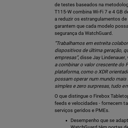
de testes baseados na metodologi
T115-W combina Wi-Fi 7 e 4 GB de
a reduzir os estrangulamentos d
garantem que cada modelo possa 
segurança da WatchGuard.
“Trabalhamos em estreita colabo
dispositivos de última geração, 
empresas”,
disse Jay Lindenauer,
a combinar o valor crescente do 
plataforma, como o XDR orientado 
possam operar num mundo mais rá
simples e zero surpresas, tudo e
O que distingue o Firebox Tablet
feeds e velocidades - fornecem 
serviços geridos e PMEs.
Desempenho que se adapta
WatchGuard têm portas de