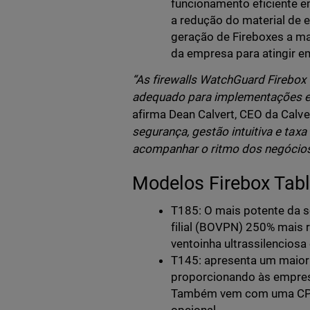
funcionamento eficiente e
a redução do material de 
geração de Fireboxes a m
da empresa para atingir e
“As firewalls WatchGuard Firebox 
adequado para implementações e
afirma Dean Calvert, CEO da Calv
segurança, gestão intuitiva e tax
acompanhar o ritmo dos negócios
Modelos Firebox Tab
T185: O mais potente da s
filial (BOVPN) 250% mais
ventoinha ultrassilencios
T145: apresenta um maior
proporcionando às empres
Também vem com uma CPU d