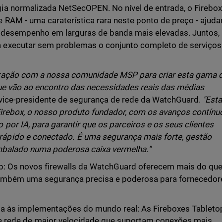
a normalizada NetSecOPEN. No nível de entrada, o Firebo
 RAM - uma caraterística rara neste ponto de preço - ajud
e desempenho em larguras de banda mais elevadas. Juntos,
executar sem problemas o conjunto completo de serviços
ração com a nossa comunidade MSP para criar esta gama 
que vão ao encontro das necessidades reais das médias
 vice-presidente de segurança de rede da WatchGuard.
"Est
Firebox, o nosso produto fundador, com os avanços contínu
por IA, para garantir que os parceiros e os seus clientes
pido e conectado. É uma segurança mais forte, gestão
mbalado numa poderosa caixa vermelha."
op: Os novos firewalls da WatchGuard oferecem mais do qu
também uma segurança precisa e poderosa para fornecedor
 às implementações do mundo real: As Fireboxes Tableto
 rede de maior velocidade que suportam conexões mais