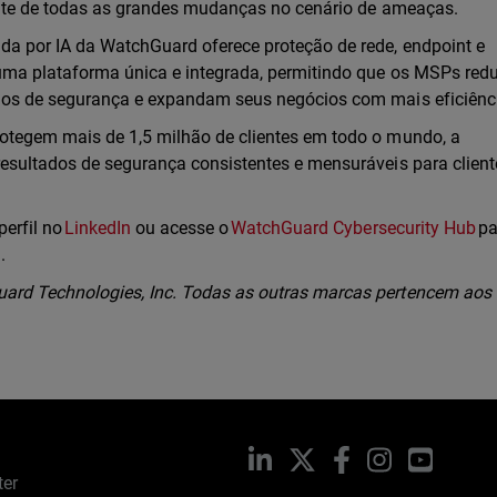
ente de todas as grandes mudanças no cenário de ameaças.
a por IA da WatchGuard oferece proteção de rede, endpoint e
uma plataforma única e integrada, permitindo que os MSPs re
dos de segurança e expandam seus negócios com mais eficiênc
otegem mais de 1,5 milhão de clientes em todo o mundo, a
esultados de segurança consistentes e mensuráveis para clien
perfil no
LinkedIn
ou acesse o
WatchGuard Cybersecurity Hub
pa
l.
rd Technologies, Inc. Todas as outras marcas pertencem aos
LinkedIn
X
Facebook
Instagram
YouTub
ter