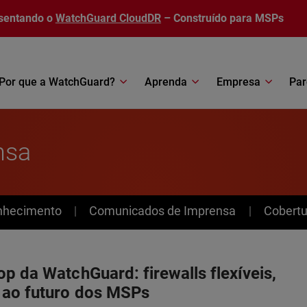
sentando o
WatchGuard CloudDR
– Construído para MSPs
Por que a WatchGuard?
Aprenda
Empresa
Par
nsa
nhecimento
Comunicados de Imprensa
Cobertu
p da WatchGuard: firewalls flexíveis,
 ao futuro dos MSPs