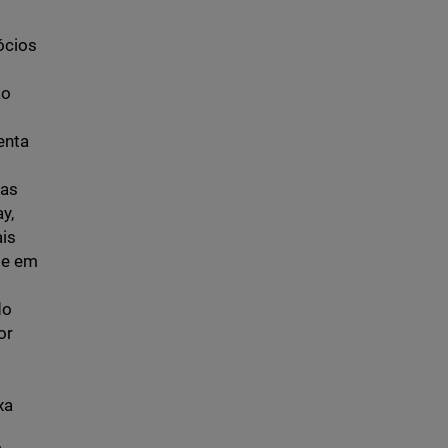
ócios
ão
enta
tas
y,
is
te em
do
or
xa