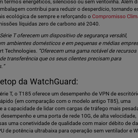
m termos energéticos, silencioso ou sem ventoinha. Além d
embalagem contribui para reduzir o desperdício, tornando e
ais ecológica de sempre e reforçando o
Compromisso Clim
missões líquidas zero de carbono até 2040.
Série T oferecem um dispositivo de segurança versátil,
m ambientes domésticos e em pequenas e médias empres
ert Technologies.
“Oferecem uma gama notável de recursos
a de transferência que os seus clientes precisam para
.”
letop da WatchGuard:
érie T, o T185 oferece um desempenho de VPN de escritóri
 rápido (em comparação com o modelo antigo T85), uma
a e a capacidade de lidar com cargas de tráfego mais pesad
 desempenho e uma porta de rede 10G, de alta velocidade,
as uma conetividade de qualidade com maior débito de d
e potência ultrabaixa para operação sem ventilador e Wi