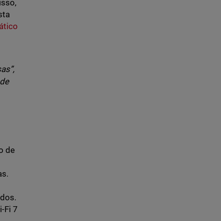
isso,
sta
ático
as”,
 de
o de
as.
ados.
-Fi 7