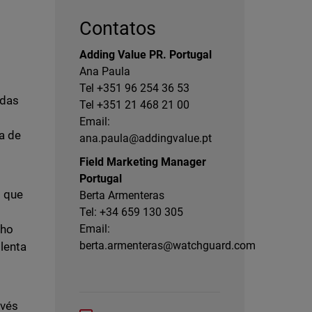
Contatos
Adding Value PR. Portugal
Ana Paula
a
Tel +351 96 254 36 53
 das
Tel +351 21 468 21 00
s
Email:
a de
ana.paula@addingvalue.pt
Field Marketing Manager
Portugal
s que
Berta Armenteras
Tel: +34 659 130 305
nho
Email:
berta.armenteras@watchguard.com
lenta
avés