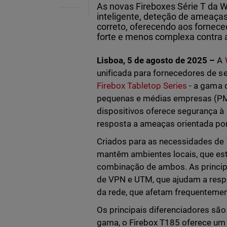
As novas Fireboxes Série T da 
inteligente, deteção de ameaça
correto, oferecendo aos fornec
forte e menos complexa contra
Lisboa, 5 de agosto de 2025 –
A
unificada para fornecedores de s
Firebox Tabletop Series
- a gama d
pequenas e médias empresas (PME
dispositivos oferece segurança à 
resposta a ameaças orientada por 
Criados para as necessidades de 
mantêm ambientes locais, que est
combinação de ambos. As princi
de VPN e UTM, que ajudam a resp
da rede, que afetam frequentement
Os principais diferenciadores sã
gama, o Firebox T185 oferece um 