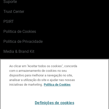
Suporte
Trust Center
PSIRT
Política de Cookies
Política de Privacidade
Media & Brand Kit
Gerenciar preferências de e-mail
Ao clicar em "Aceitar todos os cookies", concorda
com o armazenamento de cookies no seu
LinkedIn
X
Facebook
Instagram
YouTube
dispositivo para melhorar a navegação no site,
analisar a utilização do site e ajudar nas nossas
iniciativas de marketing.
Política de Cookies
Escreva-nos
Definições de cookies