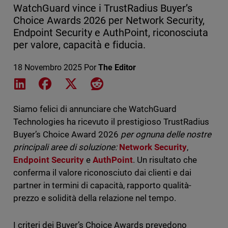
WatchGuard vince i TrustRadius Buyer’s
Choice Awards 2026 per Network Security,
Endpoint Security e AuthPoint, riconosciuta
per valore, capacità e fiducia.
18 Novembro 2025
Por
The Editor
Share on LinkedIn
Share on Facebook
Share on X
Share on Reddit
Siamo felici di annunciare che WatchGuard
Technologies ha ricevuto il prestigioso TrustRadius
Buyer’s Choice Award 2026
per ognuna delle nostre
principali aree di soluzione:
Network Security
,
Endpoint Security
e
AuthPoint
. Un risultato che
conferma il valore riconosciuto dai clienti e dai
partner in termini di capacità, rapporto qualità-
prezzo e solidità della relazione nel tempo.
I criteri dei Buyer’s Choice Awards prevedono