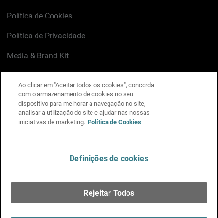
Política de Cookies
Política de Privacidade
Media & Brand Kit
Gerenciar preferências de e-mail
Ao clicar em "Aceitar todos os cookies", concorda
com o armazenamento de cookies no seu
LinkedIn
X
Facebook
Instagram
YouTube
dispositivo para melhorar a navegação no site,
analisar a utilização do site e ajudar nas nossas
iniciativas de marketing.
Política de Cookies
Escreva-nos
Definições de cookies
Português
Rejeitar Todos
Copyright © 1996-2026 WatchGuard Technologies, Inc.