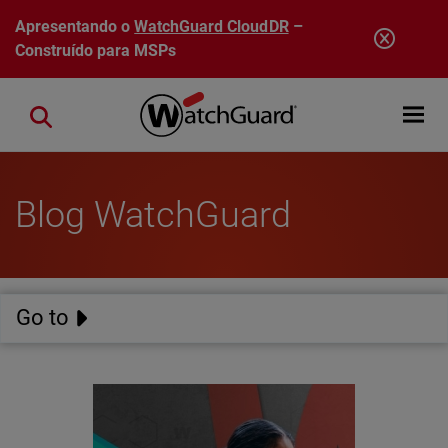
Pular para o conteúdo principal
Apresentando o
WatchGuard CloudDR
–
Construído para MSPs
Open mobi
Close search
Blog WatchGuard
Go to