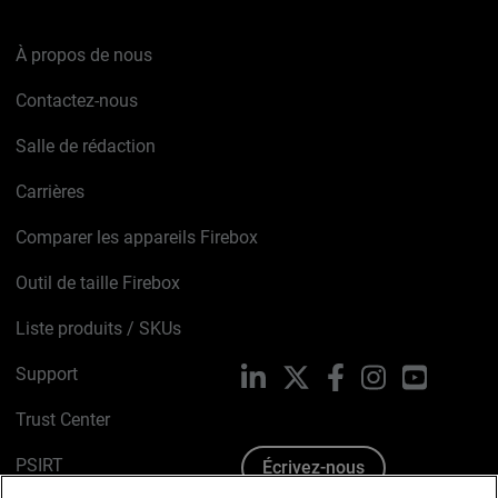
À propos de nous
Contactez-nous
Salle de rédaction
Carrières
Comparer les appareils Firebox
Outil de taille Firebox
Liste produits / SKUs
Support
LinkedIn
X
Facebook
Instagram
YouTube
Trust Center
PSIRT
Écrivez-nous