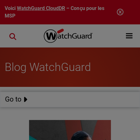
Aller au contenu principal
Voici
WatchGuard CloudDR
– Conçu pour les
MSP
Open mobi
Close search
Blog WatchGuard
Go to