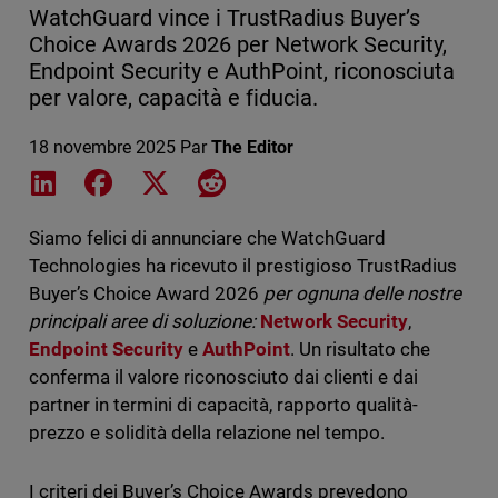
WatchGuard vince i TrustRadius Buyer’s
Choice Awards 2026 per Network Security,
Endpoint Security e AuthPoint, riconosciuta
per valore, capacità e fiducia.
18 novembre 2025
Par
The Editor
Share on LinkedIn
Share on Facebook
Share on X
Share on Reddit
Siamo felici di annunciare che WatchGuard
Technologies ha ricevuto il prestigioso TrustRadius
Buyer’s Choice Award 2026
per ognuna delle nostre
principali aree di soluzione:
Network Security
,
Endpoint Security
e
AuthPoint
. Un risultato che
conferma il valore riconosciuto dai clienti e dai
partner in termini di capacità, rapporto qualità-
prezzo e solidità della relazione nel tempo.
I criteri dei Buyer’s Choice Awards prevedono