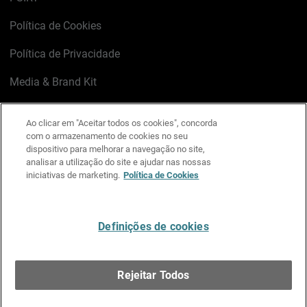
Política de Cookies
Política de Privacidade
Media & Brand Kit
Gerenciar preferências de e-mail
Ao clicar em "Aceitar todos os cookies", concorda
com o armazenamento de cookies no seu
LinkedIn
X
Facebook
Instagram
YouTube
dispositivo para melhorar a navegação no site,
analisar a utilização do site e ajudar nas nossas
iniciativas de marketing.
Política de Cookies
Escreva-nos
Definições de cookies
Português
Rejeitar Todos
Copyright © 1996-2026 WatchGuard Technologies, Inc.