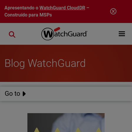
Pular para o conteúdo principal
Apresentando o
WatchGuard CloudDR
–
Construído para MSPs
Open mobi
Close search
Blog WatchGuard
Go to