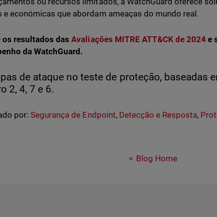
amentos ou recursos limitados, a WatchGuard oferece solu
as e económicas que abordam ameaças do mundo real.
 os resultados das
Avaliações MITRE ATT&CK de 2024
e 
enho da WatchGuard.
apas de ataque no teste de proteção, baseadas 
 2, 4, 7 e 6.
ado por:
Segurança de Endpoint
,
Detecção e Resposta
,
Pro
g
Blog Home