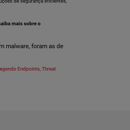
ções de segurança eficientes,
saiba mais sobre o
em malware, foram as de
tegendo Endpoints
,
Threat