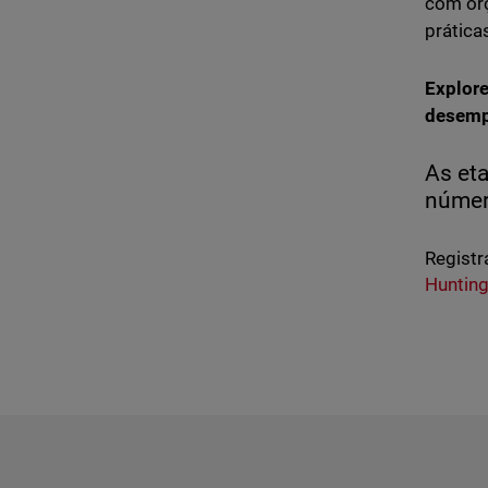
com orç
prátic
Explore
desemp
As et
número
Registr
Huntin