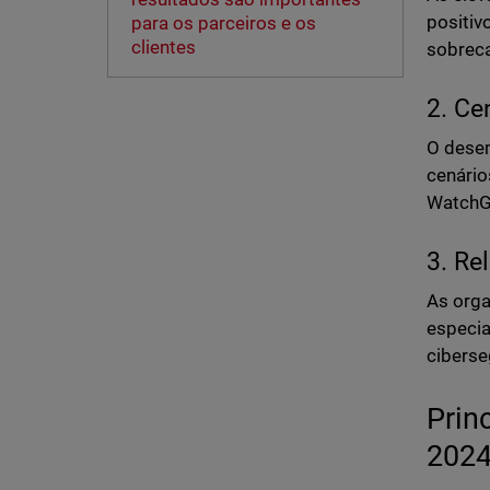
positiv
para os parceiros e os
clientes
sobreca
2. Ce
O dese
cenário
WatchGu
3. Re
As orga
especia
ciberse
Prin
202