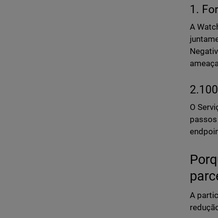
1. Fo
A Watch
juntame
Negativ
ameaças
2.100
O Servi
passos 
endpoin
Porq
parc
A parti
redução