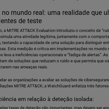
 no mundo real: uma realidade que u
entes de teste
o, a MITRE ATT&CK Evaluation introduziu o conceito de “ruí
 simula uma atividade legítima, juntamente com o compor
 testando a capacidade de uma solução para distinguir en
sas. Esta medição é crítica em implementações no mundo r
os leva a ineficiências operacionais e “fadiga de alertas”. 
tam de soluções que reduzam o ruído e que permita que os 
rarem nas ameaças reais.
udar as organizações a avaliar as soluções de ciberseguranç
liações MITRE ATT&CK, a WatchGuard enfatiza três fatores 
iciência em relação à deteção isolada:
adas taxas de deteção são importantes, mas devem ser equ