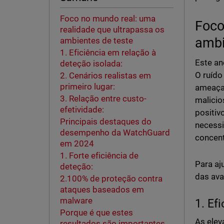
Foco no mundo real: uma
Foco
realidade que ultrapassa os
ambi
ambientes de teste
1. Eficiência em relação à
Este an
deteção isolada:
O ruído
2. Cenários realistas em
primeiro lugar:
ameaça,
3. Relação entre custo-
malicio
efetividade:
positiv
Principais destaques do
necessi
desempenho da WatchGuard
concent
em 2024
1. Forte eficiência de
Para aj
deteção:
das ava
2.100% de proteção contra
ataques baseados em
malware
1. Ef
Porque é que estes
As elev
resultados são importantes