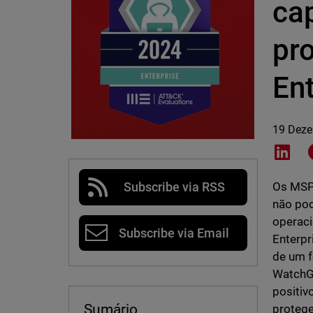
ca
pr
En
19 Dez
Shar
Os MSPs
Subscribe via RSS
não pod
operaci
Subscribe via Email
Enterpr
de um f
WatchG
positiv
Sumário
protege