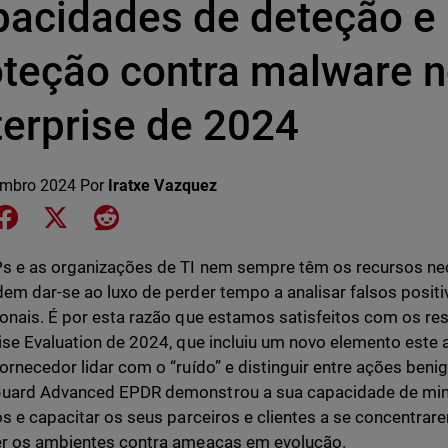
pacidades de deteção e
oteção contra malware 
terprise de 2024
embro 2024
Por
Iratxe Vazquez
e on LinkedIn
Share on Facebook
Share on X
Share on Reddit
 e as organizações de TI nem sempre têm os recursos nec
em dar-se ao luxo de perder tempo a analisar falsos positiv
onais. É por esta razão que estamos satisfeitos com os 
ise Evaluation de 2024, que incluiu um novo elemento este 
ornecedor lidar com o “ruído” e distinguir entre ações ben
uard Advanced EPDR demonstrou a sua capacidade de min
os e capacitar os seus parceiros e clientes a se concentrar
r os ambientes contra ameaças em evolução.