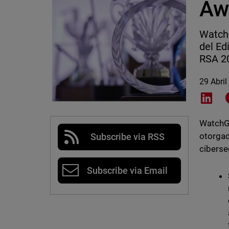
Aw
WatchG
del Ed
RSA 2
29 Abril
Shar
WatchGu
otorgad
Subscribe via RSS
ciberse
Subscribe via Email