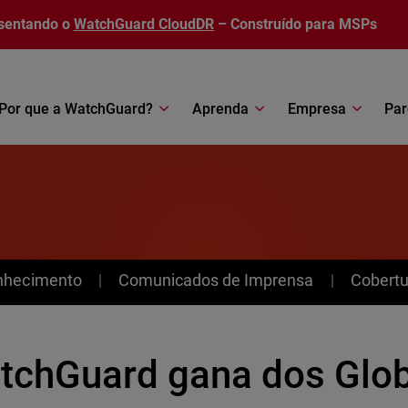
sentando o
WatchGuard CloudDR
– Construído para MSPs
Por que a WatchGuard?
Aprenda
Empresa
Par
nhecimento
Comunicados de Imprensa
Cobertu
tchGuard gana dos Glob