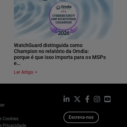
WatchGuard distinguida como
Champion no relatório da Omdia:
porque é que isso importa para os MSPs
e…
Ler Artigo
LinkedIn
X
Facebook
Instagram
YouTub
ter
Escreva-nos
de Cookies
de Privacidade