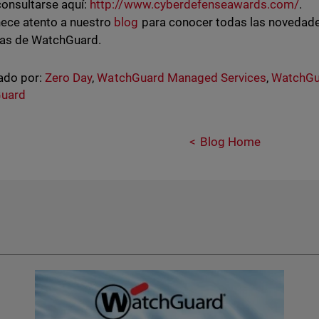
onsultarse aquí:
http://www.cyberdefenseawards.com/
.
ece atento a nuestro
blog
para conocer todas las novedade
ivas de WatchGuard.
ado por:
Zero Day
,
WatchGuard Managed Services
,
WatchGu
uard
Blog Home