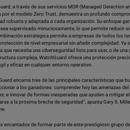
ard, a través de sus servicios MDR (Managed Detection an
 por el modelo Zero Trust, demuestra un profundo comprom
ad robusta y adaptada a cada organización. Su enfoque gar
sea supervisado minuciosamente, lo que permite reducir sig
mbinación estratégica permite a empresas de todos los ta
protección de nivel empresarial sin añadir complejidad. Ya 
 que necesita una ciberseguridad lista para usar, o de una
tructura compleja, WatchGuard ofrece una protección precis
gil y eficaz en cualquier entorno operativo.
uard encarna tres de las principales características que 
ccionar a los ganadores: comprender hoy las amenazas del
es; e innovar de formas inesperadas que ayuden a mitigar el 
arse a la próxima brecha de seguridad”, apunta Gary S. Mili
ne.
 encantados de formar parte de este prestigioso grupo de 