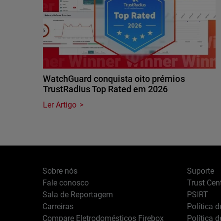
WatchGuard conquista oito prémios
TrustRadius Top Rated em 2026
Ler Artigo
Sobre nós
Suporte
Fale conosco
Trust Cen
Sala de Reportagem
PSIRT
Carreiras
Política 
Compare Eletrodomésticos Firebox
Política 