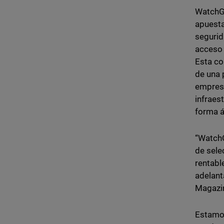
WatchGu
apuesta
segurid
acceso 
Esta co
de una 
empresa
infraes
forma á
“WatchG
de sele
rentabl
adelant
Magazi
Estamos