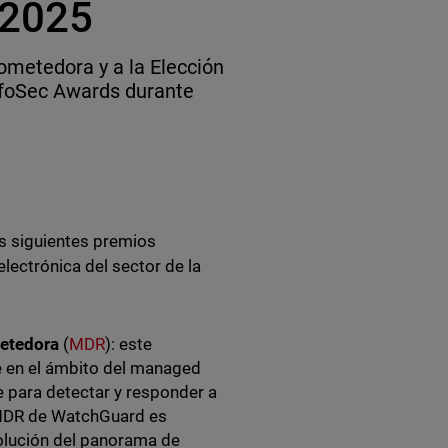
 2025
metedora y a la Elección
InfoSec Awards durante
s siguientes premios
lectrónica del sector de la
metedora
(
MDR
): este
 en el ámbito del managed
e para detectar y responder a
 MDR de WatchGuard es
volución del panorama de