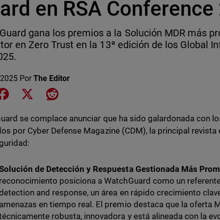
ard en RSA Conference
uard gana los premios a la Solución MDR más pro
itor en Zero Trust en la 13ª edición de los Global 
025.
 2025
Por
The Editor
e on LinkedIn
Share on Facebook
Share on X
Share on Reddit
ard se complace anunciar que ha sido galardonada con lo
os por Cyber Defense Magazine (CDM), la principal revista e
guridad:
Solución de Detección y Respuesta Gestionada Más Pro
reconocimiento posiciona a WatchGuard como un referente
detection and response, un área en rápido crecimiento clav
amenazas en tiempo real. El premio destaca que la oferta
técnicamente robusta, innovadora y está alineada con la e