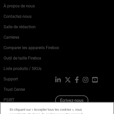
À propos de nous
Contactez-nous
Salle de rédaction
Carrières
Comparer les appareils Firebox
Outil de taille Firebox
Liste produits / SKUs
Support
LinkedIn
X
Facebook
Instagram
YouTube
Trust Center
PSIRT
Écrivez-nous
En cliquant sur « Accepter tous les cookies », vous
Avis sur les cookies