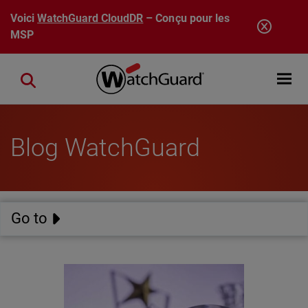
Aller au contenu principal
Voici
WatchGuard CloudDR
– Conçu pour les
MSP
Open mobi
Close search
Blog WatchGuard
Go to