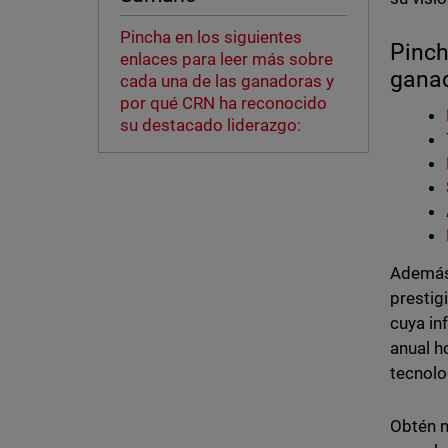
Pincha en los siguientes
Pinch
enlaces para leer más sobre
ganad
cada una de las ganadoras y
por qué CRN ha reconocido
su destacado liderazgo:
Además,
prestig
cuya in
anual h
tecnolo
Obtén m