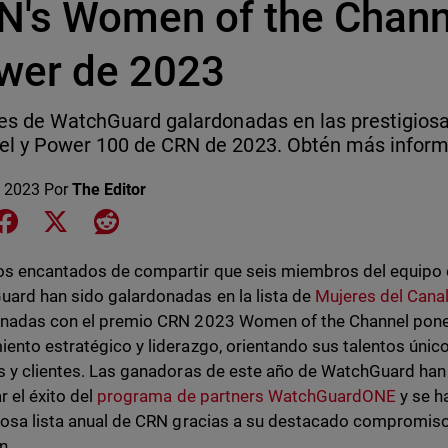
N's Women of the Chann
wer de 2023
res de WatchGuard galardonadas en las prestigios
l y Power 100 de CRN de 2023. Obtén más inform
 2023
Por
The Editor
e on LinkedIn
Share on Facebook
Share on X
Share on Reddit
s encantados de compartir que seis miembros del equipo d
ard han sido galardonadas en la lista de
Mujeres del Cana
nadas con el premio CRN 2023 Women of the Channel ponen 
ento estratégico y liderazgo, orientando sus talentos único
s y clientes. Las ganadoras de este año de WatchGuard ha
r el éxito del
programa de partners WatchGuardONE
y se h
iosa lista anual de CRN gracias a su destacado compromiso 
n.