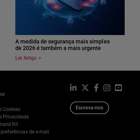
A medida de segurança mais simples
de 2026 é também a mais urgente
Ler Artigo
LinkedIn
X
Facebook
Instagram
YouTub
ter
Escreva-nos
de Cookies
de Privacidade
rand Kit
 preferências de e-mail