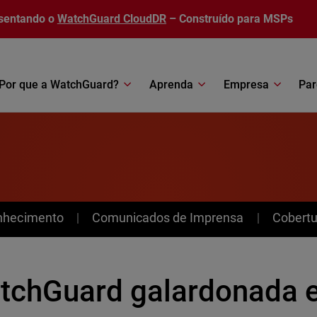
sentando o
WatchGuard CloudDR
– Construído para MSPs
Por que a WatchGuard?
Aprenda
Empresa
Par
nhecimento
Comunicados de Imprensa
Cobertu
tchGuard galardonada en