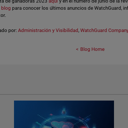
ta de ganadoras 2023
aquí
y en el número de junio de la re
o
blog
para conocer los últimos anuncios de WatchGuard, i
or.
ado por:
Administración y Visibilidad
,
WatchGuard Compan
Blog Home