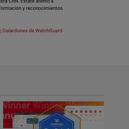
vista CRN. Estate atento a
nformación y reconocimientos
y
,
Galardones de WatchGuard