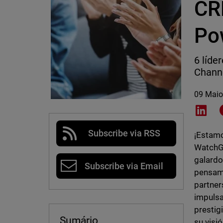
CR
Po
6 líde
Channe
09 Maio
Shar
Subscribe via RSS
¡Estamo
WatchGu
galardo
Subscribe via Email
pensami
partner
impulsa
prestig
Sumário
su visió