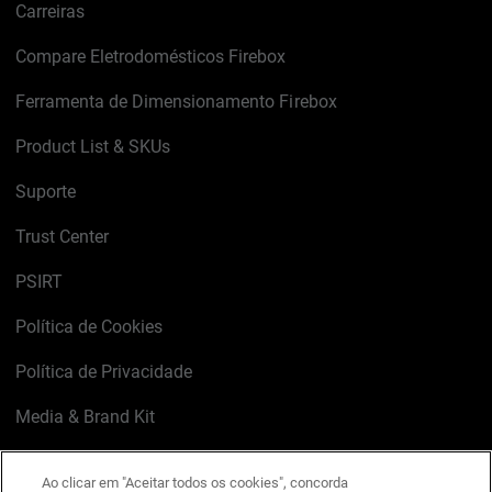
Carreiras
Compare Eletrodomésticos Firebox
Ferramenta de Dimensionamento Firebox
Product List & SKUs
Suporte
Trust Center
PSIRT
Política de Cookies
Política de Privacidade
Media & Brand Kit
Gerenciar preferências de e-mail
Ao clicar em "Aceitar todos os cookies", concorda