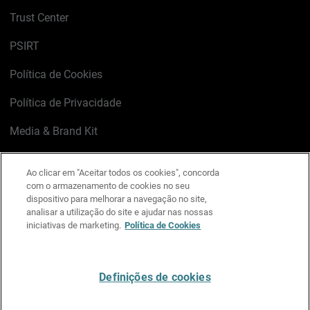
Trust Center
PSIRT
Política de Cookies
Política de Privacidade
Media & Brand Kit
Gerenciar preferências de e-mail
Ao clicar em "Aceitar todos os cookies", concorda
com o armazenamento de cookies no seu
LinkedIn
X
Facebook
Instagram
YouTube
dispositivo para melhorar a navegação no site,
analisar a utilização do site e ajudar nas nossas
iniciativas de marketing.
Política de Cookies
Escreva-nos
Definições de cookies