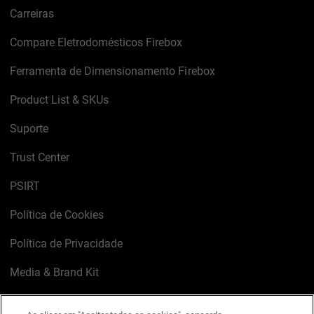
Carreiras
Compare Eletrodomésticos Firebox
Ferramenta de Dimensionamento Firebox
Product List & SKUs
Suporte
Trust Center
PSIRT
Política de Cookies
Política de Privacidade
Media & Brand Kit
Gerenciar preferências de e-mail