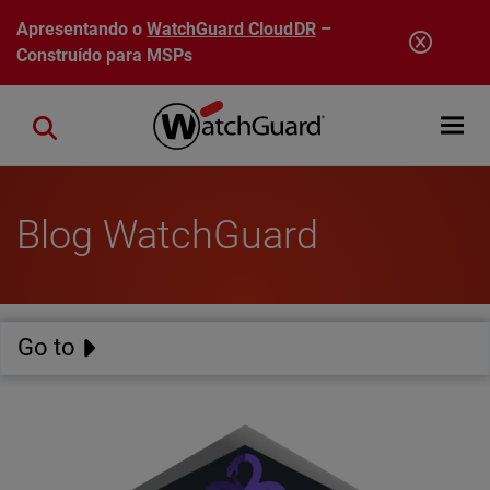
Pular para o conteúdo principal
Apresentando o
WatchGuard CloudDR
–
Construído para MSPs
Open mobi
Close search
Blog WatchGuard
Go to