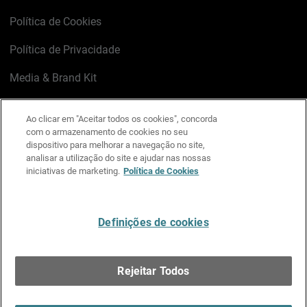
Política de Cookies
Política de Privacidade
Media & Brand Kit
Gerenciar preferências de e-mail
Ao clicar em "Aceitar todos os cookies", concorda
com o armazenamento de cookies no seu
LinkedIn
X
Facebook
Instagram
YouTube
dispositivo para melhorar a navegação no site,
analisar a utilização do site e ajudar nas nossas
iniciativas de marketing.
Política de Cookies
Escreva-nos
Definições de cookies
Português
Rejeitar Todos
Copyright © 1996-2026 WatchGuard Technologies, Inc.