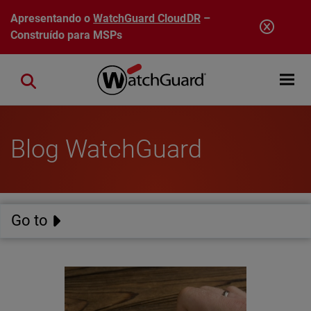
Pular para o conteúdo principal
Apresentando o
WatchGuard CloudDR
–
Construído para MSPs
Open mobi
Close search
Blog WatchGuard
Go to