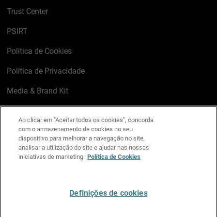
Trust Center
PSIRT
Política de Cookies
Política de Privacidade
Media & Brand Kit
Gerenciar preferências de e-mail
Ao clicar em "Aceitar todos os cookies", concorda
com o armazenamento de cookies no seu
LinkedIn
X
Facebook
Instagram
YouTube
dispositivo para melhorar a navegação no site,
analisar a utilização do site e ajudar nas nossas
iniciativas de marketing.
Política de Cookies
Escreva-nos
Definições de cookies