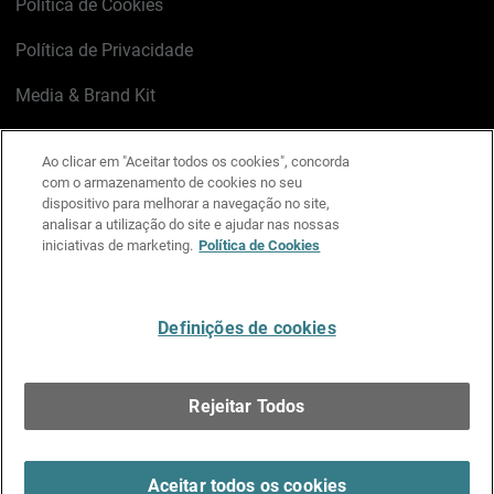
Política de Cookies
Política de Privacidade
Media & Brand Kit
Gerenciar preferências de e-mail
Ao clicar em "Aceitar todos os cookies", concorda
com o armazenamento de cookies no seu
LinkedIn
X
Facebook
Instagram
YouTube
dispositivo para melhorar a navegação no site,
analisar a utilização do site e ajudar nas nossas
iniciativas de marketing.
Política de Cookies
Escreva-nos
Definições de cookies
Português
Rejeitar Todos
Copyright © 1996-2026 WatchGuard Technologies, Inc.
Todos os Direitos Reservados.
Terms of Use >
Aceitar todos os cookies