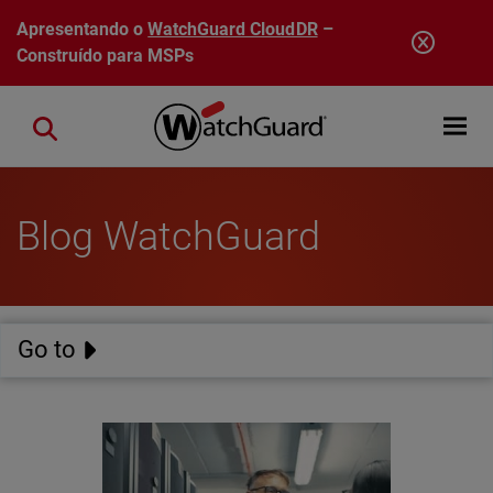
Pular para o conteúdo principal
Apresentando o
WatchGuard CloudDR
–
Construído para MSPs
Open mobi
Close search
Blog WatchGuard
Go to