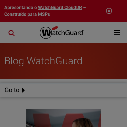
Pular para o conteúdo principal
Apresentando o
WatchGuard CloudDR
–
Construído para MSPs
Open mobi
Close search
Blog WatchGuard
Go to