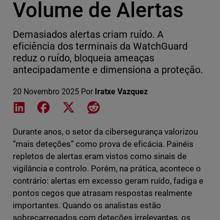
Volume de Alertas
Demasiados alertas criam ruído. A
eficiência dos terminais da WatchGuard
reduz o ruído, bloqueia ameaças
antecipadamente e dimensiona a proteção.
20 Novembro 2025
Por
Iratxe Vazquez
Share on LinkedIn
Share on Facebook
Share on X
Share on Reddit
Durante anos, o setor da cibersegurança valorizou
“mais deteções” como prova de eficácia. Painéis
repletos de alertas eram vistos como sinais de
vigilância e controlo. Porém, na prática, acontece o
contrário: alertas em excesso geram ruído, fadiga e
pontos cegos que atrasam respostas realmente
importantes. Quando os analistas estão
sobrecarregados com deteções irrelevantes, os