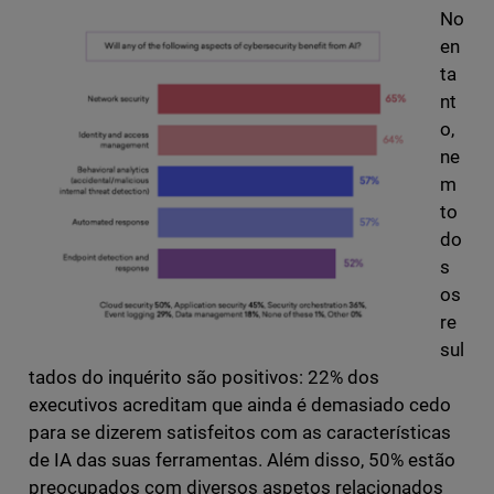
No
en
ta
nt
o,
ne
m
to
do
s
os
re
sul
tados do inquérito são positivos: 22% dos
executivos acreditam que ainda é demasiado cedo
para se dizerem satisfeitos com as características
de IA das suas ferramentas. Além disso, 50% estão
preocupados com diversos aspetos relacionados