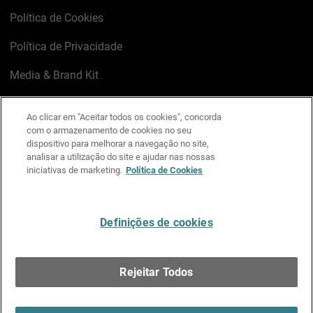
Política de Cookies
Política de Privacidade
Media & Brand Kit
Gerenciar preferências de e-mail
Ao clicar em "Aceitar todos os cookies", concorda
com o armazenamento de cookies no seu
LinkedIn
X
Facebook
Instagram
YouTube
dispositivo para melhorar a navegação no site,
analisar a utilização do site e ajudar nas nossas
iniciativas de marketing.
Política de Cookies
Escreva-nos
Definições de cookies
Português
Rejeitar Todos
Copyright © 1996-2026 WatchGuard Technologies, Inc.
Todos os Direitos Reservados.
Terms of Use >