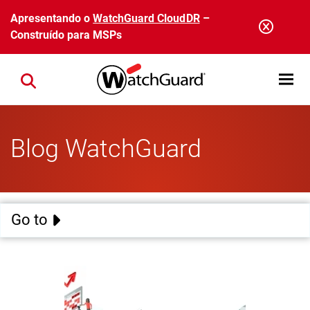
Pular para o conteúdo principal
Apresentando o
WatchGuard CloudDR
–
Construído para MSPs
Open mobi
Close search
Blog WatchGuard
Go to